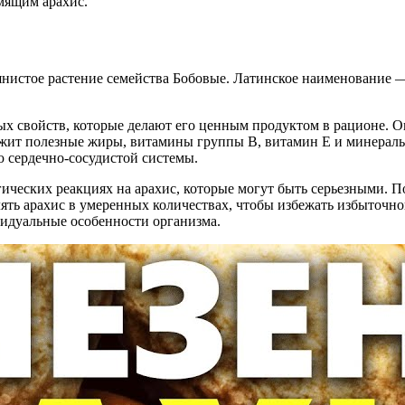
рмящим арахис.
нистое растение семейства Бобовые. Латинское наименование — 
ых свойств, которые делают его ценным продуктом в рационе. Он
ржит полезные жиры, витамины группы B, витамин E и минералы
 сердечно-сосудистой системы.
ческих реакциях на арахис, которые могут быть серьезными. П
ть арахис в умеренных количествах, чтобы избежать избыточног
идуальные особенности организма.