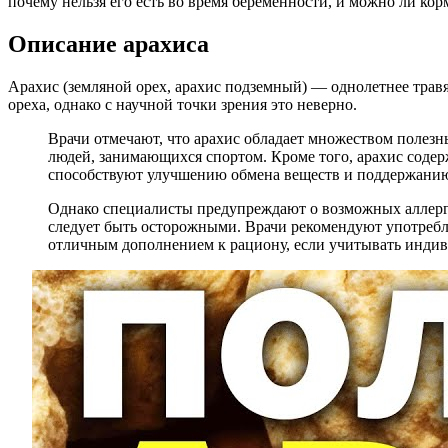
почему нельзя его есть во время беременности, и можно ли ко
Описание арахиса
Арахис (земляной орех, арахис подземный) — однолетнее травя
ореха, однако с научной точки зрения это неверно.
Врачи отмечают, что арахис обладает множеством полезн
людей, занимающихся спортом. Кроме того, арахис соде
способствуют улучшению обмена веществ и поддержанию
Однако специалисты предупреждают о возможных аллерги
следует быть осторожными. Врачи рекомендуют употребля
отличным дополнением к рациону, если учитывать индив