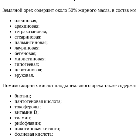
Земляной орех содержит около 50% жирного масла, в состав к
олеиновая;
арахиновая;
тетракозановая;
стеариновая;
пальмитиновая;
лауриновая;
бегеновая;
миристиновая;
гипогеевая;
церотиновая;
эруковая.
Помимо жирных кислот плоды земляного ореха также содержа
биотин;
пантотеновая кислота;
токоферолы;
витамин D;
тиамин;
рибофлавин;
никотиновая кислота;
фолиевая кислота;