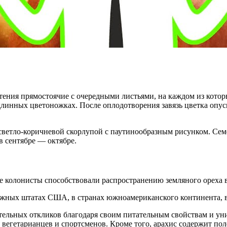
тения прямостоячие с очередными листьями, на каждом из которы
линных цветоножках. После оплодотворения завязь цветка опуска
ветло-коричневой скорлупой с паутинообразным рисунком. Сем
в сентябре — октябре.
 колонисты способствовали распространению земляного ореха 
жных штатах США, в странах южноамериканского континента, 
тельных откликов благодаря своим питательным свойствам и ун
я вегетарианцев и спортсменов. Кроме того, арахис содержит по