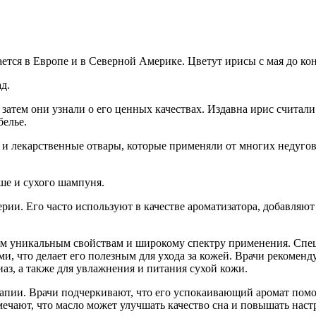
ется в Европе и в Северной Америке. Цветут ирисы с мая до ко
д.
 затем они узнали о его ценных качествах. Издавна ирис считал
белье.
 и лекарственные отвары, которые применяли от многих недуго
ше и сухого шампуня.
рии. Его часто используют в качестве ароматизатора, добавляю
им уникальным свойствам и широкому спектру применения. Спе
 что делает его полезным для ухода за кожей. Врачи рекоменд
иаз, а также для увлажнения и питания сухой кожи.
рапии. Врачи подчеркивают, что его успокаивающий аромат помог
чают, что масло может улучшать качество сна и повышать наст