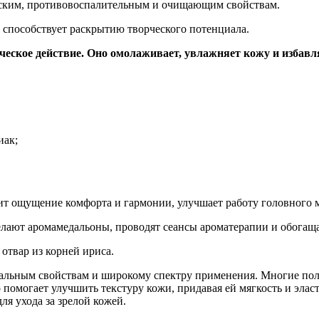
ческим, противовоспалительным и очищающим свойствам.
и способствует раскрытию творческого потенциала.
ическое действие. Оно омолаживает, увлажняет кожу и избав
иак;
рит ощущение комфорта и гармонии, улучшает работу головного м
делают аромамедальоны, проводят сеансы ароматерапии и обогащ
отвар из корней ириса.
кальным свойствам и широкому спектру применения. Многие по
 помогает улучшить текстуру кожи, придавая ей мягкость и элас
ля ухода за зрелой кожей.