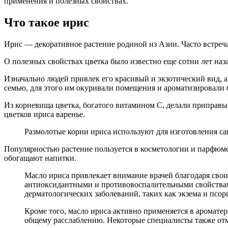
применения и полезных свойствах.
Что такое ирис
Ирис — декоративное растение родиной из Азии. Часто встреча
О полезных свойствах цветка было известно еще сотни лет наза
Изначально людей привлек его красивый и экзотический вид, а
семью, для этого им окуривали помещения и ароматизировали 
Из корневища цветка, богатого витамином С, делали приправы
цветков ириса варенье.
Размолотые корни ириса используют для изготовления са
Популярностью растение пользуется в косметологии и парфюме
обогащают напитки.
Масло ириса привлекает внимание врачей благодаря сво
антиоксидантными и противовоспалительными свойствами,
дерматологических заболеваний, таких как экзема и псор
Кроме того, масло ириса активно применяется в аромате
общему расслаблению. Некоторые специалисты также отме