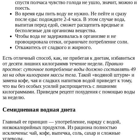
спустя полчаса чувство голода не ушло, значит, можно и
поесть.
Во время еды пить воду не нужно. Не пейте и сразу
после еды: подождите 2-4 часа. В этом случае вода,
выпитая перед едой, сможет расщепить вредные и
бесполезные для организма вещества.
Чтобы вода не задерживалась в организме и не
провоцировала отеки, ограничьте потребление соли.
Откажитесь от сладкого и жирного.
Есть отличный способ, как, не прибегая к диетам, избавиться
от десяти лишних килограммв течение недели.
Правило
простое: суточное потребление воды должно составлять 49
мл на один килограмм массы тела
. Такой «водяной штурм» и
замена кофе, чая и сладких напитков водой приведет к тому,
что вы без особых усилий распрощаетесь с лишними
килограммами. Приведем рецепт похудения с помощью воды
за неделю.
Семидневная водная диета
Главный ее принцип — употребление, наряду с водой,
низкокалорийных продуктов. Из рациона полностью
исключены: чай, кофе, выпечка, соль, сахар и сложные
углеводы.