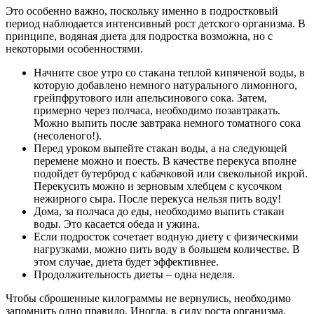
Это особенно важно, поскольку именно в подростковый
период наблюдается интенсивный рост детского организма. В
принципе, водяная диета для подростка возможна, но с
некоторыми особенностями.
Начните свое утро со стакана теплой кипяченой воды, в
которую добавлено немного натурального лимонного,
грейпфрутового или апельсинового сока. Затем,
примерно через полчаса, необходимо позавтракать.
Можно выпить после завтрака немного томатного сока
(несоленого!).
Перед уроком выпейте стакан воды, а на следующей
перемене можно и поесть. В качестве перекуса вполне
подойдет бутерброд с кабачковой или свекольной икрой.
Перекусить можно и зерновым хлебцем с кусочком
нежирного сыра. После перекуса нельзя пить воду!
Дома, за полчаса до еды, необходимо выпить стакан
воды. Это касается обеда и ужина.
Если подросток сочетает водную диету с физическими
нагрузками, можно пить воду в большем количестве. В
этом случае, диета будет эффективнее.
Продолжительность диеты – одна неделя.
Чтобы сброшенные килограммы не вернулись, необходимо
запомнить одно правило. Иногда, в силу роста организма,