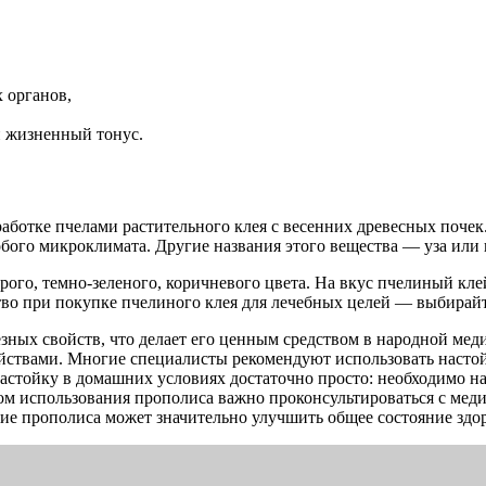
 органов,
й жизненный тонус.
аботке пчелами растительного клея с весенних древесных почек
бого микроклимата. Другие названия этого вещества — уза или
го, темно-зеленого, коричневого цвета. На вкус пчелиный клей 
ство при покупке пчелиного клея для лечебных целей — выбирай
зных свойств, что делает его ценным средством в народной мед
вами. Многие специалисты рекомендуют использовать настойку
стойку в домашних условиях достаточно просто: необходимо нас
лом использования прополиса важно проконсультироваться с ме
е прополиса может значительно улучшить общее состояние здор