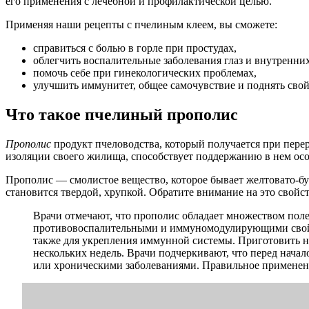
его применения с лечебной и профилактической целью.
Применяя наши рецепты с пчелиным клеем, вы сможете:
справиться с болью в горле при простудах,
облегчить воспалительные заболевания глаз и внутренних
помочь себе при гинекологических проблемах,
улучшить иммунитет, общее самочувствие и поднять сво
Что такое пчелиный прополис
Прополис
продукт пчеловодства, который получается при перер
изоляции своего жилища, способствует поддержанию в нем осо
Прополис — смолистое вещество, которое бывает желтовато-буро
становится твердой, хрупкой. Обратите внимание на это свой
Врачи отмечают, что прополис обладает множеством поле
противовоспалительными и иммуномодулирующими свойст
также для укрепления иммунной системы. Приготовить на
нескольких недель. Врачи подчеркивают, что перед нача
или хроническими заболеваниями. Правильное применени