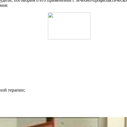
судили, поговорим о его применении с лечебно-профилактическ
ния:
ной терапии;