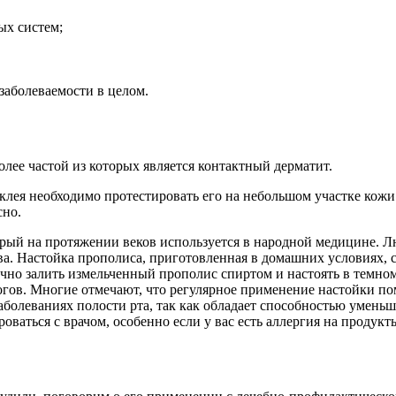
ых систем;
заболеваемости в целом.
лее частой из которых является контактный дерматит.
ея необходимо протестировать его на небольшом участке кожи. 
сно.
рый на протяжении веков используется в народной медицине. Л
 Настойка прополиса, приготовленная в домашних условиях, ст
очно залить измельченный прополис спиртом и настоять в темно
ожогов. Многие отмечают, что регулярное применение настойки п
аболеваниях полости рта, так как обладает способностью уменьш
оваться с врачом, особенно если у вас есть аллергия на продукт