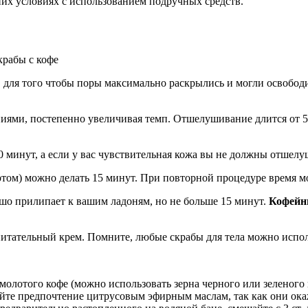
их условиях с использованием подручных средств.
 для того чтобы поры максимально раскрылись и могли освободи
ями, постепенно увеличивая темп. Отшелушивание длится от 5 д
0 минут, а если у вас чувствительная кожа вы не должны отшелу
ртом) можно делать 15 минут. При повторной процедуре время м
ошо прилипает к вашим ладоням, но не больше 15 минут.
Кофейн
питательный крем. Помните, любые скрабы для тела можно исполь
молотого кофе (можно использовать зерна черного или зеленого к
вайте предпочтение цитрусовым эфирным маслам, так как они ок