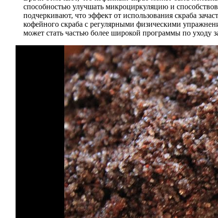
способностью улучшать микроциркуляцию и способствов
подчеркивают, что эффект от использования скраба зача
кофейного скраба с регулярными физическими упражнен
может стать частью более широкой программы по уходу за 