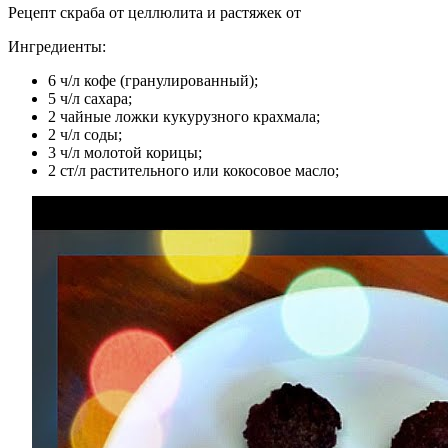
Рецепт скраба от целлюлита и растяжек от
Ингредиенты:
6 ч/л кофе (гранулированный);
5 ч/л сахара;
2 чайные ложки кукурузного крахмала;
2 ч/л соды;
3 ч/л молотой корицы;
2 ст/л растительного или кокосовое масло;