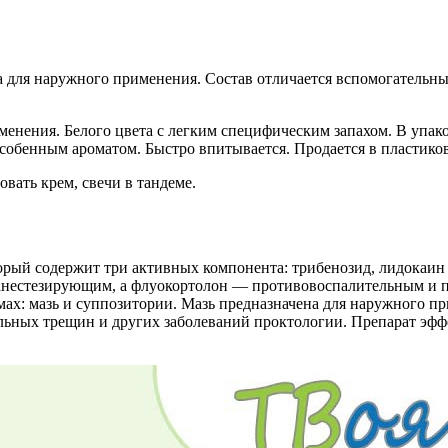
ма для наружного применения. Состав отличается вспомогатель
менения. Белого цвета с легким специфическим запахом. В упако
особенным ароматом. Быстро впитывается. Продается в пластиков
вать крем, свечи в тандеме.
рый содержит три активных компонента: трибенозид, лидокаин
анестезирующим, а флуокортолон — противовоспалительным и п
ах: мазь и суппозитории. Мазь предназначена для наружного пр
льных трещин и других заболеваний проктологии. Препарат эффе