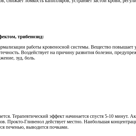
ов, снижает ломкость капилляров, устраняет застой крови, рег
ектом, трибенозид:
рмализации работы кровеносной системы. Вещество повышает уп
течность. Воздействует на причину развития болезни, предупре
ение, зуд, боль.
ется. Терапевтический эффект начинается спустя 5-10 минут. 
ов. Прокто-Гливенол действует местно. Наибольшая концентрац
тся печенью, выводится почками.