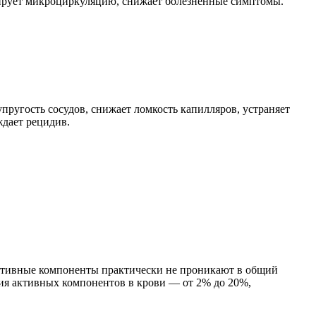
улирует микроциркуляцию, снижает болезненные симптомы.
ругость сосудов, снижает ломкость капилляров, устраняет
ждает рецидив.
Активные компоненты практически не проникают в общий
ия активных компонентов в крови — от 2% до 20%,