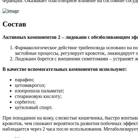
Франции. Оказывает благотворное влияние на состояние сосуд
Состав
Активных компонентов 2 – лидокаин с обезболивающим эфф
Фармакологическое действие трибенозида основано на но
застойные процессы, регулирует кровоток, ликвидирует о
Лидокаин борется с внешними симптомами – устраняет жж
В качестве вспомогательных компонентов используют:
парафин;
цетомакрогол;
изопропила пальмитат;
стеариновую кислоту;
сорбитол;
цетиловый спирт.
При попадании на кожу, слизистые кишечника, быстро впитыва
кровоток, чем снижают вероятность развития побочных эффект
наблюдается через 2 часа после использования. Метаболизируе