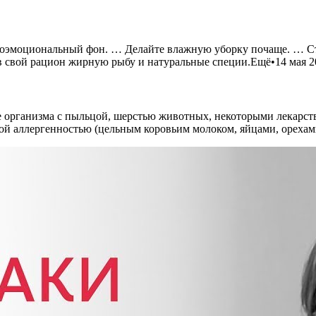
ихоэмоциональный фон. … Делайте влажную уборку почаще. … С
в свой рацион жирную рыбу и натуральные специи.Ещё•14 мая 20
акте организма с пыльцой, шерстью животных, некоторыми лека
ой аллергенностью (цельным коровьим молоком, яйцами, орехами