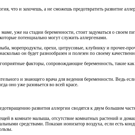
логия, что и захочешь, а не сможешь предотвратить развитие алл
маме, уже на стадии беременности, стоит задуматься о своем пи
 которые потенциально могут служить аллергенами.
рыба, морепродукты, орехи, цитрусовые, клубнику и прочее-проч
сколько он будет разнообразен и полезен по своему качественно
агоприятные факторы, сопровождающие беременность, такие как 
ательного и знающего врача для ведения беременности. Ведь если
гда оно уже разовьется во всей красе.
едотвращению развития аллергии сводятся к двум большим час
ещей в комнате малыша, отсутствие комнатных растений и дома
альными средствами. Показан ионизатор воздуха, если есть кон
ользы.