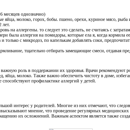
 6 месяцев однозначно)
 яйца, молоко, горох, бобы. пшено, орехи, куриное мясо, рыба 
 лет.
ровь на аллергены. то следует это сделать, не считаясь с затра
чери была аллергия на помидоры, которые ела я, когда кормила е
и только с микродоз, по капелькам добавлять соки, предпочита
рмливание, тщательно отбирать замещающие смеси, отдавая пр
 важную роль в поддержании их здоровья. Врачи рекомендуют ро
д, яйца, молоко. Также важно обеспечить чистоту в доме, избег
 способствуют профилактике аллергий у детей.
льшой интерес у родителей. Многие из них отмечают, что следо
е высказывают мнение, что проведение регулярных медицинских 
щению их осложнений. Важным аспектом является также создани