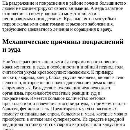
На раздражение и покраснения в районе голени большинство
людей не концентрируют своего внимания. А ведь халатное
отношение к своему здоровью может привести к
непоправимым последствиям. Красные пятна могут быть
первоначальными симптомами серьезного заболевания,
требующего адекватного лечения и обращения к врачу.
Механические причины покраснений
и зуда
Наиболее распространенными факторами возникновения
красных пятен и зуда, в особенности в знойный период года,
считаются укусы кровососущих насекомых. К примеру,
москит, акарида, клещ, блоха, укусив человека, вводят в тело
вещество, которое не позволяет длительное время крови
сворачиваться. Вследствие токсикации человеческого
организма, проявляются ответные реакции: зуд и
покраснение. Имеется большое количество методов
профилактики и излечения этого вида зуда, к примеру, псило-
бальзам, фенистил гель. Предотвратить укусы насекомых
помогут специальные спреи, бальзамы и мази, которые можно
приобрести в аптеке или супермаркете. Из средств народной
медицины используют сок сырого картофеля или капустного
листа.