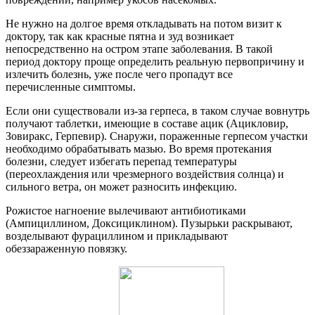
Не нужно на долгое время откладывать на потом визит к
доктору, так как красные пятна и зуд возникает
непосредственно на остром этапе заболевания. В такой
период доктору проще определить реальную первопричину и
излечить болезнь, уже после чего пропадут все
перечисленные симптомы.
Если они существовали из-за герпеса, в таком случае вовнутрь
получают таблетки, имеющие в составе ацик (Ацикловир,
Зовиракс, Герпевир). Снаружи, пораженные герпесом участки
необходимо обрабатывать мазью. Во время протекания
болезни, следует избегать перепад температуры
(переохлаждения или чрезмерного воздействия солнца) и
сильного ветра, он может разносить инфекцию.
Рожистое нагноение вылечивают антибиотиками
(Ампициллином, Доксициклином). Пузырьки раскрывают,
возделывают фурациллином и прикладывают
обеззараженную повязку.