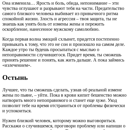
Она изменила… Ярость и боль, обида, непонимание – эти
чувства оглушают и разрывают тебя на части. Предательство
самого близкого человека выбивает из привычного ритма
спокойной жизни. Злость и агрессия – твоя защита, ты не
знаешь как унять боль от измены жены и пережить
оскорбление, нанесенное мужскому самолюбию.
Когда первая волна эмоций схлынет, придется постепенно
привыкать к тому, что это не сон и произошло на самом деле.
Каждое утро ты будешь просыпаться с мыслью о
непоправимости случившегося. Придет время, ты сможешь
принять решение и понять, как жить дальше. А пока займись
«излечением».
Остынь
Лучшее, что ты сможешь сделать, узнав об реальной измене
жены по пьяне, – уйти. Пока в крови кипит бешенство можно
натворить много непоправимого и станет еще хуже. Уход
позволит тебе на время отстраниться от проблемы физически
и успокоиться.
Нужен близкий человек, которому можно выговориться.
Расскажи о случившемся, проговори проблему или напиши о