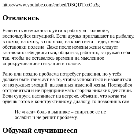
https://www.youtube.com/embed/DSQDTxcOa3g
Отвлекись
Если есть возможность уйти в работу «с головой»,
воспользуйся ситуацией. Если друзья приглашают на рыбалку,
в поход, на охоту, в спортзал, на край света – иди, смена
обстановки полезна. Даже после измены жены следует
заставлять себя двигаться, общаться, работать, загружай себя
так, чтобы не оставалось времени на мысленное
«прокручивание» ситуации в голове.
Рано или поздно проблема потребует решения, но у тебя
должен быть тайм-аут на то, чтобы успокоиться и избавиться
от ненужных эмоций, вызванных изменой жены. Постарайся
отстраниться и не предпринимать сгоряча никаких действий.
Если супруга настаивает на встрече, объясни, что когда ты
будешь готов к конструктивному диалогу, то позвонишь сам.
Не «гаси» боль в выпивке – спиртное ее не
ослабит и не решит проблему.
Обдумай случившееся