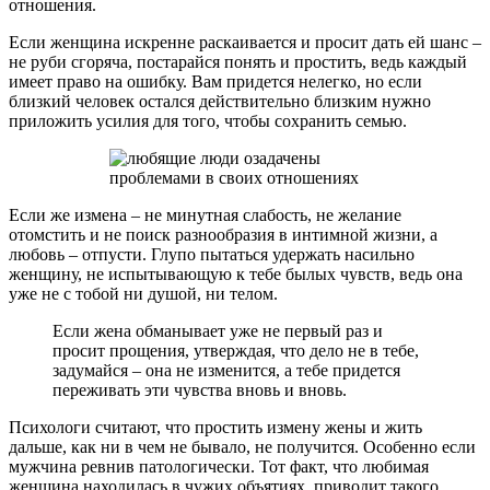
отношения.
Если женщина искренне раскаивается и просит дать ей шанс –
не руби сгоряча, постарайся понять и простить, ведь каждый
имеет право на ошибку. Вам придется нелегко, но если
близкий человек остался действительно близким нужно
приложить усилия для того, чтобы сохранить семью.
Если же измена – не минутная слабость, не желание
отомстить и не поиск разнообразия в интимной жизни, а
любовь – отпусти. Глупо пытаться удержать насильно
женщину, не испытывающую к тебе былых чувств, ведь она
уже не с тобой ни душой, ни телом.
Если жена обманывает уже не первый раз и
просит прощения, утверждая, что дело не в тебе,
задумайся – она не изменится, а тебе придется
переживать эти чувства вновь и вновь.
Психологи считают, что простить измену жены и жить
дальше, как ни в чем не бывало, не получится. Особенно если
мужчина ревнив патологически. Тот факт, что любимая
женщина находилась в чужих объятиях, приводит такого