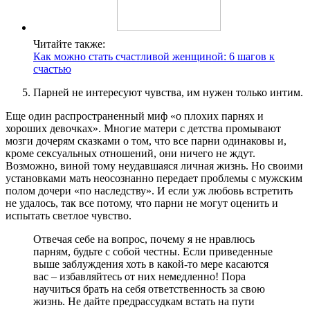
Читайте также:
Как можно стать счастливой женщиной: 6 шагов к
счастью
Парней не интересуют чувства, им нужен только интим.
Еще один распространенный миф «о плохих парнях и
хороших девочках». Многие матери с детства промывают
мозги дочерям сказками о том, что все парни одинаковы и,
кроме сексуальных отношений, они ничего не ждут.
Возможно, виной тому неудавшаяся личная жизнь. Но своими
установками мать неосознанно передает проблемы с мужским
полом дочери «по наследству». И если уж любовь встретить
не удалось, так все потому, что парни не могут оценить и
испытать светлое чувство.
Отвечая себе на вопрос, почему я не нравлюсь
парням, будьте с собой честны. Если приведенные
выше заблуждения хоть в какой-то мере касаются
вас – избавляйтесь от них немедленно! Пора
научиться брать на себя ответственность за свою
жизнь. Не дайте предрассудкам встать на пути