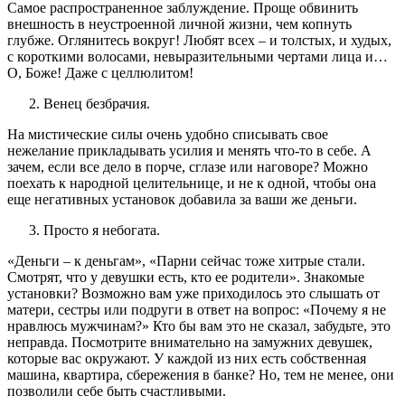
Самое распространенное заблуждение. Проще обвинить
внешность в неустроенной личной жизни, чем копнуть
глубже. Оглянитесь вокруг! Любят всех – и толстых, и худых,
с короткими волосами, невыразительными чертами лица и…
О, Боже! Даже с целлюлитом!
Венец безбрачия.
На мистические силы очень удобно списывать свое
нежелание прикладывать усилия и менять что-то в себе. А
зачем, если все дело в порче, сглазе или наговоре? Можно
поехать к народной целительнице, и не к одной, чтобы она
еще негативных установок добавила за ваши же деньги.
Просто я небогата.
«Деньги – к деньгам», «Парни сейчас тоже хитрые стали.
Смотрят, что у девушки есть, кто ее родители». Знакомые
установки? Возможно вам уже приходилось это слышать от
матери, сестры или подруги в ответ на вопрос: «Почему я не
нравлюсь мужчинам?» Кто бы вам это не сказал, забудьте, это
неправда. Посмотрите внимательно на замужних девушек,
которые вас окружают. У каждой из них есть собственная
машина, квартира, сбережения в банке? Но, тем не менее, они
позволили себе быть счастливыми.