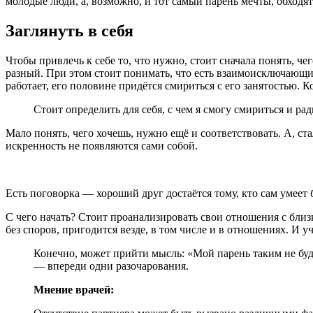
молодые люди, а, возможно, и тот самый парень мечты, обходя
Заглянуть в себя
Чтобы привлечь к себе то, что нужно, стоит сначала понять, че
разный. При этом стоит понимать, что есть взаимоисключающие
работает, его половине придётся смириться с его занятостью.
Стоит определить для себя, с чем я смогу смириться и рад
Мало понять, чего хочешь, нужно ещё и соответствовать. А, ста
искренность не появляются сами собой.
Есть поговорка — хороший друг достаётся тому, кто сам умеет
С чего начать? Стоит проанализировать свои отношения с близ
без споров, пригодится везде, в том числе и в отношениях. И у
Конечно, может прийти мысль: «Мой парень таким не буде
— впереди одни разочарования.
Мнение врачей: