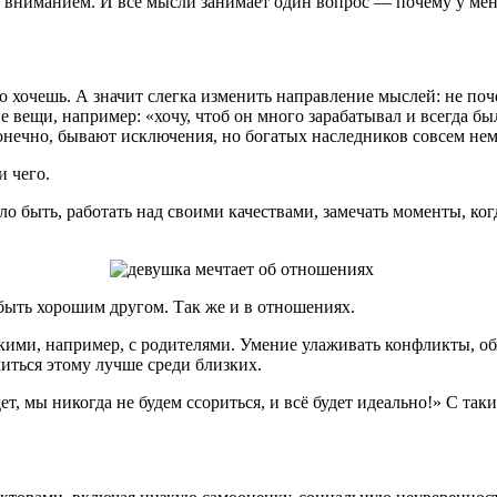
т вниманием. И все мысли занимает один вопрос — почему у мен
го хочешь. А значит слегка изменить направление мыслей: не поч
 вещи, например: «хочу, чтоб он много зарабатывал и всегда бы
 Конечно, бывают исключения, но богатых наследников совсем не
и чего.
ло быть, работать над своими качествами, замечать моменты, ког
 быть хорошим другом. Так же и в отношениях.
кими, например, с родителями. Умение улаживать конфликты, об
читься этому лучше среди близких.
т, мы никогда не будем ссориться, и всё будет идеально!» С та