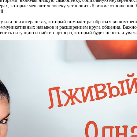
кторами, включая низкую самооценку, социальную неувереннос
ьерах, которые мешают человеку установить близкие отношения.
й.
у или психотерапевту, который поможет разобраться во внутрен
коммуникативных навыков и расширением круга общения. Важно
енить ситуацию и найти партнера, который будет ценить и уважа