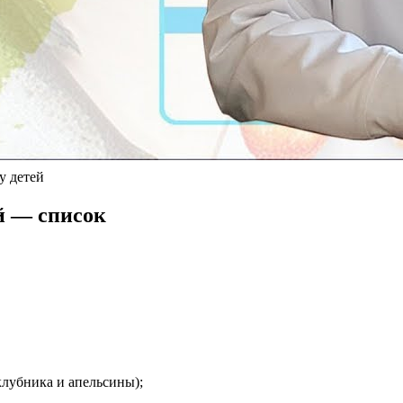
у детей
й — список
клубника и апельсины);