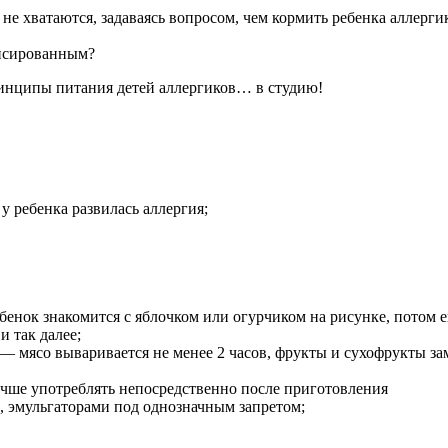
у не хватаются, задаваясь вопросом, чем кормить ребенка аллерг
ансированным?
 принципы питания детей аллергиков… в студию!
 у ребенка развилась аллергия;
 ребенок знакомится с яблочком или огурчиком на рисунке, потом
и так далее;
 — мясо вываривается не менее 2 часов, фрукты и сухофрукты з
учше употреблять непосредственно после приготовления
и, эмульгаторами под однозначным запретом;