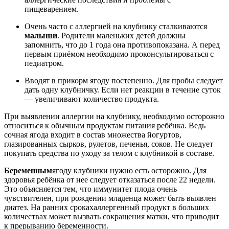
пищеварением.
Очень часто с аллергией на клубнику сталкиваются
малыши
. Родители маленьких детей должны
запомнить, что до 1 года она противопоказана. А перед
первым приёмом необходимо проконсультироваться с
педиатром.
Вводят в прикорм ягоду постепенно. Для пробы следует
дать одну клубничку. Если нет реакции в течение суток
— увеличивают количество продукта.
При выявлении аллергии на клубнику, необходимо осторожно
относиться к обычным продуктам питания ребёнка. Ведь
сочная ягода входит в состав множества йогуртов,
глазированных сырков, рулетов, печенья, соков. Не следует
покупать средства по уходу за телом с клубникой в составе.
Беременным
ягоду клубники нужно есть осторожно. Для
здоровья ребёнка от нее следует отказаться
после 22 недели
.
Это объясняется тем, что иммунитет плода очень
чувствителен, при рождении младенца может быть выявлен
диатез.
На ранних сроках
аллергенный продукт в больших
количествах может вызвать сокращения матки, что приводит
к прерыванию беременности.