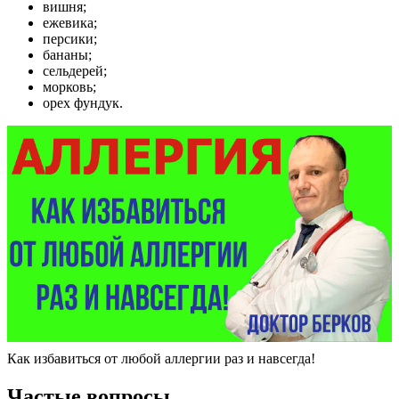
вишня;
ежевика;
персики;
бананы;
сельдерей;
морковь;
орех фундук.
Как избавиться от любой аллергии раз и навсегда!
Частые вопросы