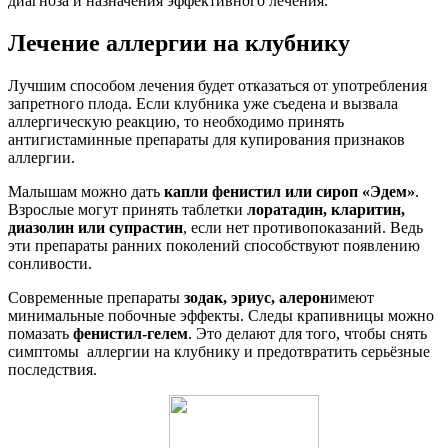
диагноза и назначения эффективного лечения.
Лечение аллергии на клубнику
Лучшим способом лечения будет отказаться от употребления
запретного плода. Если клубника уже съедена и вызвала
аллергическую реакцию, то необходимо принять
антигистаминные препараты для купирования признаков
аллергии.
Малышам можно дать
капли фенистил или сироп «Эдем»
.
Взрослые могут принять таблетки
лоратадин, кларитин,
диазолин или супрастин
, если нет противопоказаний. Ведь
эти препараты ранних поколений способствуют появлению
сонливости.
Современные препараты
зодак, эриус, алерон
имеют
минимальные побочные эффекты. Следы крапивницы можно
помазать
фенистил-гелем
. Это делают для того, чтобы снять
симптомы аллергии на клубнику и предотвратить серьёзные
последствия.