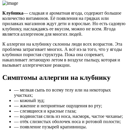
Клубника
— сладкая и ароматная ягода, содержит большое
количество витаминов. Её появления на грядках или
прилавках магазинов ждут дети и взрослые. Но есть садовую
клубнику, наслаждаясь ее вкусом, можно не всем. Ягода
является аллергеном для многих людей.
К аллергии на клубнику склонны люди всех возрастов. Эта
проблема затрагивает многих. А всё из-за того, что у ягоды
клубники пористая структура. Пока она созревает,
накапливает летающую летом в воздухе пыльцу, которая и
вызывает аллергические реакции.
Симптомы аллергии на клубнику
— мелкая сыпь по всему телу или на некоторых
участках;
— кожный зуд;
— жжение и неприятные ощущения во рту;
— слезящиеся и красные глаза;
— водянистая слизь из носа, насморк, частое чиханье;
— отёк слизистых оболочек носа и ротовой полости;
— появление пузырей крапивницы.