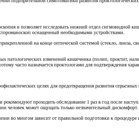
вении подозрительной симптоматики развития проктологических
оскопия и позволяет исследовать нижний отдел сигмовидной ки
ектороманоскоп оснащенный необходимыми устройствами.
рикрепленной на конце оптической системой (стекло, линза, св
ных патологических изменений кишечника (полип, проктит, нал
поэтому часто назначается проктологами для подтверждения хар
офилактических целях для предотвращения развития серьезных 
 рекомендуют проходить обследование 1 раз в год после наступ
нии человек может ощущать только незначительный дискомфорт.
опии во многом зависит от правильной подготовки к процедур