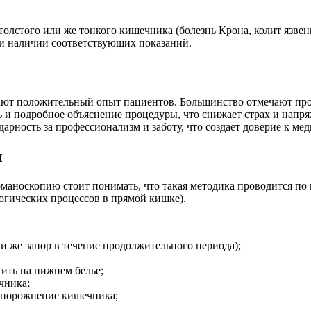
толстого или же тонкого кишечника (болезнь Крона, колит язве
 и наличии соответствующих показаний.
ают положительный опыт пациентов. Большинство отмечают пр
 подробное объяснение процедуры, что снижает страх и напряж
рность за профессионализм и заботу, что создает доверие к м
ы
романоскопию стоит понимать, что такая методика проводится по
логических процессов в прямой кишке).
и же запор в течение продолжительного периода);
тить на нижнем белье;
чника;
опорожнение кишечника;