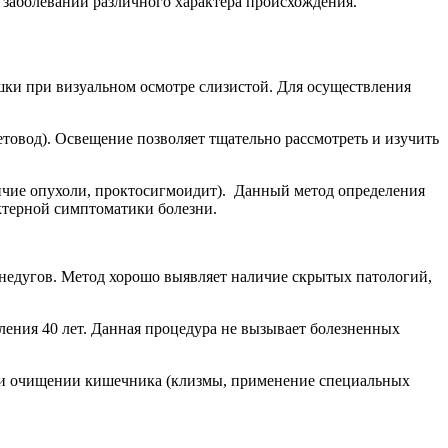
 заболеваний различного характера происхождения.
шки при визуальном осмотре слизистой. Для осуществления
етовод). Освещение позволяет тщательно рассмотреть и изучить
ичие опухоли, проктосигмоидит). Данный метод определения
актерной симптоматики болезни.
недугов. Метод хорошо выявляет наличие скрытых патологий,
ления 40 лет. Данная процедура не вызывает болезненных
е и очищении кишечника (клизмы, применение специальных