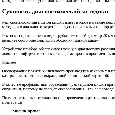
методика позволяет установить точный диагноз при возникно
Сущность диагностической методики
Ректороманоскопия прямой кишки имеет второе название рект
методики в анальное отверстие вводят специальный прибор р
Ректоскоп представлен в виде трубки имеющей диаметр 20 мм п
внешнее состояние слизистой оболочки прямой кишки.
Устройство прибора обеспечивает точную диагностику различ
довольно информативен и в то же время прост в проведении, 
Обследование прямой кишки часто производят в лечебных и пр
которые не отличаются выраженной клинической картиной.
В качестве профилактики образования рака прямой кишки врачи
ощущений, поэтому не требует обезболивания. При ее проведе
Получение точных результатов при проведении ректороманоск
препаратов).
Мнение врача: