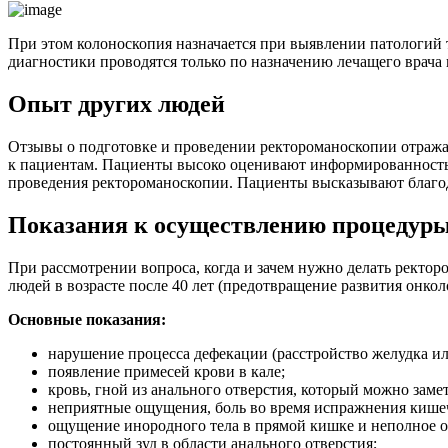
При этом колоноскопия назначается при выявлении патологий 
диагностики проводятся только по назначению лечащего врача
Опыт других людей
Отзывы о подготовке и проведении ректороманоскопии отраж
к пациентам. Пациенты высоко оценивают информированность и
проведения ректороманоскопии. Пациенты высказывают благода
Показания к осуществлению процедур
При рассмотрении вопроса, когда и зачем нужно делать ректо
людей в возрасте после 40 лет (предотвращение развития онко
Основные показания:
нарушение процесса дефекации (расстройство желудка ил
появление примесей крови в кале;
кровь, гной из анального отверстия, который можно заме
неприятные ощущения, боль во время испражнения кише
ощущение инородного тела в прямой кишке и неполное 
постоянный зуд в области анального отверстия;