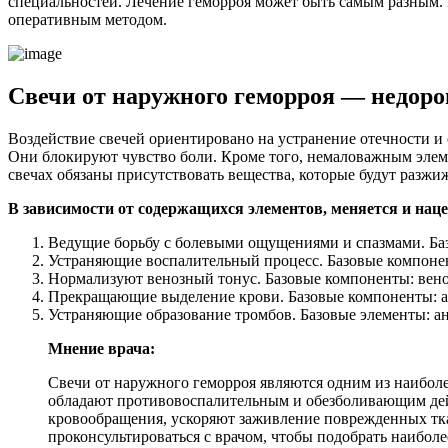
специальностей. Лечение геморроя может быть самым разным. 
оперативным методом.
Свечи от наружного геморроя — недор
Воздействие свечей ориентировано на устранение отечности и 
Они блокируют чувство боли. Кроме того, немаловажным элеме
свечах обязаны присутствовать вещества, которые будут разжиж
В зависимости от содержащихся элементов, меняется и нац
Ведущие борьбу с болевыми ощущениями и спазмами. Баз
Устраняющие воспалительный процесс. Базовые компонен
Нормализуют венозный тонус. Базовые компоненты: вен
Прекращающие выделение крови. Базовые компоненты: ал
Устраняющие образование тромбов. Базовые элементы: а
Мнение врача:
Свечи от наружного геморроя являются одним из наиболе
обладают противовоспалительным и обезболивающим дей
кровообращения, ускоряют заживление поврежденных тк
проконсультироваться с врачом, чтобы подобрать наибол