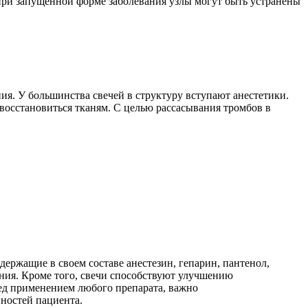
при запущенной форме заболевания узлы могут быть устранены
ия. У большинства свечей в структуру вступают анестетики.
восстановиться тканям. С целью рассасывания тромбов в
ержащие в своем составе анестезин, гепарин, пантенол,
ия. Кроме того, свечи способствуют улучшению
ед применением любого препарата, важно
ностей пациента.