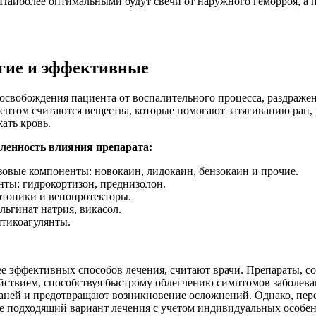
Наиболее оптимальными будут свечи от наружного геморроя, а 
огие и эффективные
освобождения пациента от воспалительного процесса, раздражен
нтом считаются вещества, которые помогают затягиванию ран, 
ать кровь.
еленность влияния препарата:
овые компоненты: новокаин, лидокаин, бензокаин и прочие.
ты: гидрокортизон, преднизолон.
отоники и венопротекторы.
ьгинат натрия, викасол.
нтикоагулянты.
е эффективных способов лечения, считают врачи. Препараты, сод
ствием, способствуя быстрому облегчению симптомов заболеван
аней и предотвращают возникновение осложнений. Однако, пер
ее подходящий вариант лечения с учетом индивидуальных особен