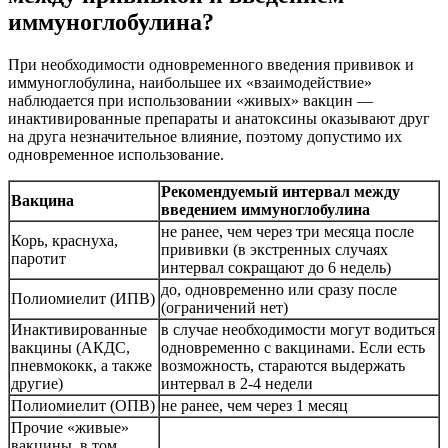
иммуноглобулина?
При необходимости одновременного введения прививок и
иммуноглобулина, наибольшее их «взаимодействие»
наблюдается при использовании «живых» вакцин —
инактивированные препараты и анатоксины оказывают друг
на друга незначительное влияние, поэтому допустимо их
одновременное использование.
Рекомендуемый интервал между
Вакцина
введением иммуноглобулина
не ранее, чем через три месяца после
Корь, краснуха,
прививки (в экстренных случаях
паротит
интервал сокращают до 6 недель)
до, одновременно или сразу после
Полиомиелит (ИПВ)
(ограничений нет)
Инактивированные
в случае необходимости могут водиться
вакцины (АКДС,
одновременно с вакцинами. Если есть
пневмококк, а также
возможность, стараются выдержать
другие)
интервал в 2-4 недели
Полиомиелит (ОПВ)
не ранее, чем через 1 месяц
Прочие «живые»
вакцины, в том