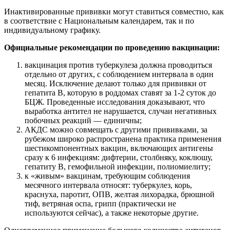
Инактивированные прививки могут ставиться совместно, как
в соответствие с Национальным календарем, так и по
индивидуальному графику.
Официальные рекомендации по проведению вакцинации:
вакцинация против туберкулеза должна проводиться
отдельно от других, с соблюдением интервала в один
месяц. Исключение делают только для прививки от
гепатита В, которую в роддомах ставят за 1-2 суток до
БЦЖ. Проведенные исследования доказывают, что
выработка антител не нарушается, случаи негативных
побочных реакций — единичны;
АКДС можно совмещать с другими прививками, за
рубежом широко распространена практика применения
шестикомпонентных вакцин, включающих антигены
сразу к 6 инфекциям: дифтерии, столбняку, коклюшу,
гепатиту В, гемофильной инфекции, полиомиелиту;
к «живым» вакцинам, требующим соблюдения
месячного интервала относят: туберкулез, корь,
краснуха, паротит, ОПВ, желтая лихорадка, брюшной
тиф, ветряная оспа, грипп (практически не
используются сейчас), а также некоторые другие.