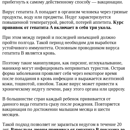
прибегнуть к самому действенному способу — вакцинации.
Вирус гепатита A попадает в организм человека через грязные
продукты, воду или предметы. Недуг характеризуется
повышенной температурой, рвотой, потерей аппетита.
Курс
прививок от гепатита A включает в себя три укола.
При этом между первой и последней инъекцией должно
пройти полгода. Такой период необходим для выработки
устойчивого иммунитета. Основным проводником вируса
гепатита B является кровь.
Поэтому такие манипуляции, как пирсинг, иглоукалывание,
маникюр могут инфицировать непривитых туристов. Острая
форма заболевания проявляет себя через некоторое время
после попадания в кровь инфекции и выражается желтизной
кожи, тошнотой, ознобом. Также вирус может привести к
хроническому недугу печени, раку этого органа или циррозу.
В большинстве стран каждый ребенок прививается от
данного вида гепатита сразу после рождения. Повторяется
вакцинация по достижении малышом месяца и шести
месяцев.
Такой подход позволяет не заразиться недугом в течение 20
лет.
Взрослым людям прививка от гепатита B показана до