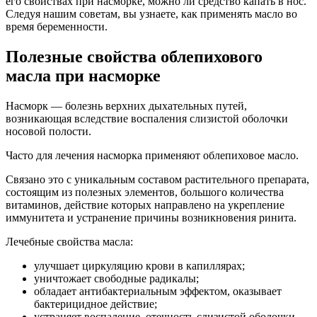
его свойствах при насморке, можно ли средство капать в нос.
Следуя нашим советам, вы узнаете, как применять масло во
время беременности.
Полезные свойства облепихового
масла при насморке
Насморк — болезнь верхних дыхательных путей,
возникающая вследствие воспаления слизистой оболочки
носовой полости.
Часто для лечения насморка применяют облепиховое масло.
Связано это с уникальным составом растительного препарата,
состоящим из полезных элементов, большого количества
витаминов, действие которых направлено на укрепление
иммунитета и устранение причины возникновения ринита.
Лечебные свойства масла:
улучшает циркуляцию крови в капиллярах;
уничтожает свободные радикалы;
обладает антибактериальным эффектом, оказывает
бактерицидное действие;
устраняет воспаление, отечность слизистой оболочки