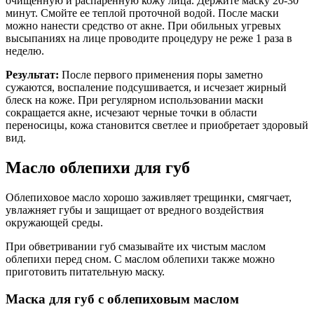
очищенную и распаренную кожу лица. Держите маску 20-30
минут. Смойте ее теплой проточной водой. После маски
можно нанести средство от акне. При обильных угревых
высыпаниях на лице проводите процедуру не реже 1 раза в
неделю.
Результат:
После первого применения поры заметно
сужаются, воспаление подсушивается, и исчезает жирный
блеск на коже. При регулярном использовании маски
сокращается акне, исчезают черные точки в области
переносицы, кожа становится светлее и приобретает здоровый
вид.
Масло облепихи для губ
Облепиховое масло хорошо заживляет трещинки, смягчает,
увлажняет губы и защищает от вредного воздействия
окружающей среды.
При обветривании губ смазывайте их чистым маслом
облепихи перед сном. С маслом облепихи также можно
приготовить питательную маску.
Маска для губ с облепиховым маслом