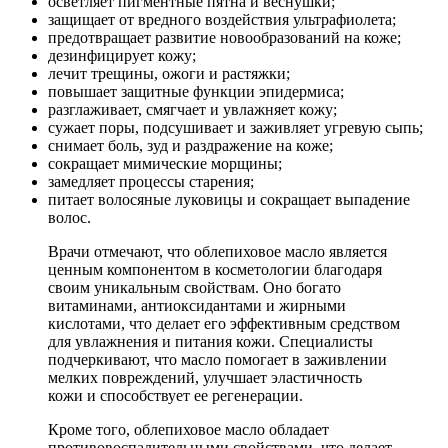
осветляет пигментные пятна и веснушки;
защищает от вредного воздействия ультрафиолета;
предотвращает развитие новообразований на коже;
дезинфицирует кожу;
лечит трещины, ожоги и растяжки;
повышает защитные функции эпидермиса;
разглаживает, смягчает и увлажняет кожу;
сужает поры, подсушивает и заживляет угревую сыпь;
снимает боль, зуд и раздражение на коже;
сокращает мимические морщины;
замедляет процессы старения;
питает волосяные луковицы и сокращает выпадение
волос.
Врачи отмечают, что облепиховое масло является
ценным компонентом в косметологии благодаря
своим уникальным свойствам. Оно богато
витаминами, антиоксидантами и жирными
кислотами, что делает его эффективным средством
для увлажнения и питания кожи. Специалисты
подчеркивают, что масло помогает в заживлении
мелких повреждений, улучшает эластичность
кожи и способствует ее регенерации.
Кроме того, облепиховое масло обладает
противовоспалительными свойствами, что делает