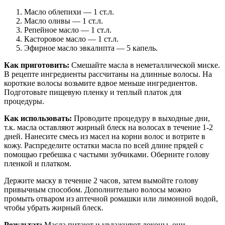
Масло облепихи — 1 ст.л.
Масло оливы — 1 ст.л.
Репейное масло — 1 ст.л.
Касторовое масло — 1 ст.л.
Эфирное масло эвкалипта — 5 капель.
Как приготовить:
Смешайте масла в неметаллической миске.
В рецепте ингредиенты рассчитаны на длинные волосы. На
короткие волосы возьмите вдвое меньше ингредиентов.
Подготовьте пищевую пленку и теплый платок для
процедуры.
Как использовать:
Проводите процедуру в выходные дни,
т.к. масла оставляют жирный блеск на волосах в течение 1-2
дней. Нанесите смесь из масел на корни волос и вотрите в
кожу. Распределите остатки масла по всей длине прядей с
помощью гребешка с частыми зубчиками. Оберните голову
пленкой и платком.
Держите маску в течение 2 часов, затем вымойте голову
привычным способом. Дополнительно волосы можно
промыть отваром из аптечной ромашки или лимонной водой,
чтобы убрать жирный блеск.
Результат:
Масла питают и увлажняют локоны, они