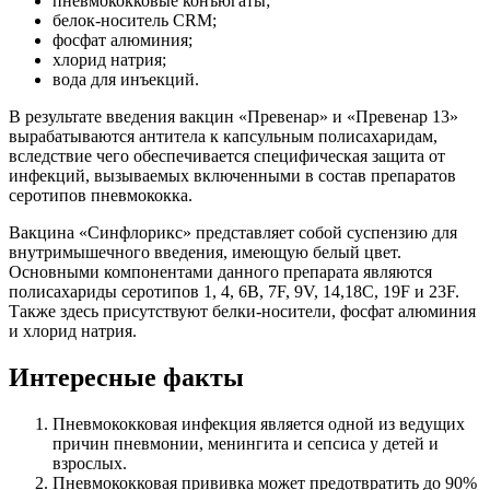
пневмококковые конъюгаты;
белок-носитель CRM;
фосфат алюминия;
хлорид натрия;
вода для инъекций.
В результате введения вакцин «Превенар» и «Превенар 13»
вырабатываются антитела к капсульным полисахаридам,
вследствие чего обеспечивается специфическая защита от
инфекций, вызываемых включенными в состав препаратов
серотипов пневмококка.
Вакцина «Синфлорикс» представляет собой суспензию для
внутримышечного введения, имеющую белый цвет.
Основными компонентами данного препарата являются
полисахариды серотипов 1, 4, 6B, 7F, 9V, 14,18C, 19F и 23F.
Также здесь присутствуют белки-носители, фосфат алюминия
и хлорид натрия.
Интересные факты
Пневмококковая инфекция является одной из ведущих
причин пневмонии, менингита и сепсиса у детей и
взрослых.
Пневмококковая прививка может предотвратить до 90%