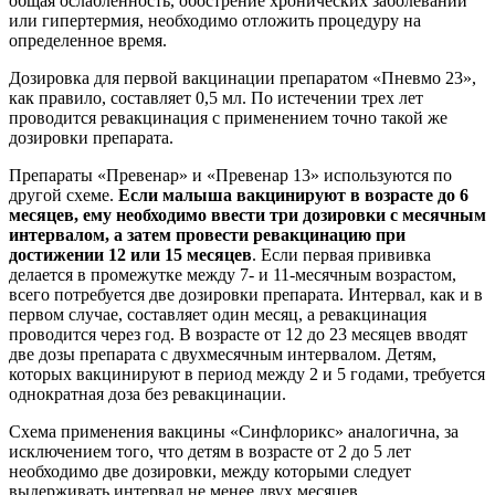
общая ослабленность, обострение хронических заболеваний
или гипертермия, необходимо отложить процедуру на
определенное время.
Дозировка для первой вакцинации препаратом «Пневмо 23»,
как правило, составляет 0,5 мл. По истечении трех лет
проводится ревакцинация с применением точно такой же
дозировки препарата.
Препараты «Превенар» и «Превенар 13» используются по
другой схеме.
Если малыша вакцинируют в возрасте до 6
месяцев, ему необходимо ввести три дозировки с месячным
интервалом, а затем провести ревакцинацию при
достижении 12 или 15 месяцев
. Если первая прививка
делается в промежутке между 7- и 11-месячным возрастом,
всего потребуется две дозировки препарата. Интервал, как и в
первом случае, составляет один месяц, а ревакцинация
проводится через год. В возрасте от 12 до 23 месяцев вводят
две дозы препарата с двухмесячным интервалом. Детям,
которых вакцинируют в период между 2 и 5 годами, требуется
однократная доза без ревакцинации.
Схема применения вакцины «Синфлорикс» аналогична, за
исключением того, что детям в возрасте от 2 до 5 лет
необходимо две дозировки, между которыми следует
выдерживать интервал не менее двух месяцев.