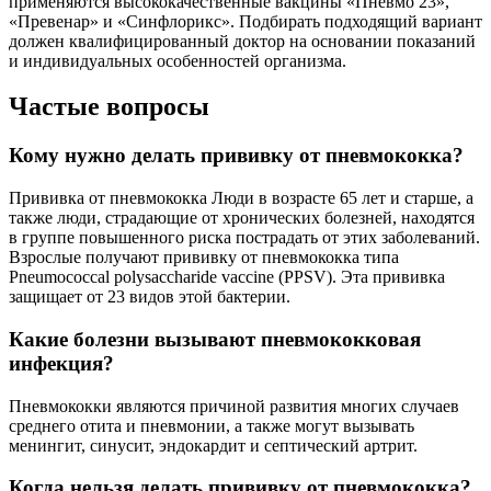
применяются высококачественные вакцины «Пневмо 23»,
«Превенар» и «Синфлорикс». Подбирать подходящий вариант
должен квалифицированный доктор на основании показаний
и индивидуальных особенностей организма.
Частые вопросы
Кому нужно делать прививку от пневмококка?
Прививка от пневмококка Люди в возрасте 65 лет и старше, а
также люди, страдающие от хронических болезней, находятся
в группе повышенного риска пострадать от этих заболеваний.
Взрослые получают прививку от пневмококка типа
Pneumococcal polysaccharide vaccine (PPSV). Эта прививка
защищает от 23 видов этой бактерии.
Какие болезни вызывают пневмококковая
инфекция?
Пневмококки являются причиной развития многих случаев
среднего отита и пневмонии, а также могут вызывать
менингит, синусит, эндокардит и септический артрит.
Когда нельзя делать прививку от пневмококка?