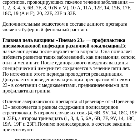
серотипов, провоцирующих тяжелое течение заболевания ―
1, 2, 3, 4, 5, 6B, 7F, 8, 9 (N и V), 10 А, 11А, 12F, 14, 15В, 17F,
18С, 19 (A и F), 20, 22F, 23F и 33F.
Дополнительным веществом в составе данного препарата
является буферный фенольный раствор.
Главная цель вакцины «Пневмо 23» ― профилактика
пневмококковой инфекции различной локализации.
Ее
назначают детям после двухлетнего возраста. Она позволяет
избежать развития таких заболеваний, как пневмония, сепсис,
отит и менингит. После единоразового введения вакцины
специфический иммунитет сохраняется в течение пяти лет.
По истечении этого периода проводится ревакцинация.
Допускается проведение вакцинации препаратом «Пневмо
23» в сочетании с медикаментами, предназначенными для
профилактики гриппа.
Отличие американского препарата «Превенар» от «Превенар
13» заключается в разном содержании полисахаридов
стрептококка. В первом случае их семь (4, 6B, 9V, 14, 18С, 19F
и 23F), а втором тринадцать (1, 3, 4, 5, 6A, 6B, 7F, 9V, 14, 18C,
19A, 19F и 23F).Помимо полисахаридов, в составе вакцины
присутствуют: