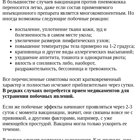
В большинстве случаев вакцинация против пневмококка
переносится легко, даже если состав применяемого
инъекционного препарата является многокомпонентным. Но
иногда возможны следующие побочные реакции:
воспаление, уплотнение ткани кожи, зуд и
болезненность в самом месте укола;
увеличение размеров лимфатических узлов;
повышение температуры тела примерно на 1-2 градуса;
крапивница и другие виды аллергических высыпаний;
ухудшение аппетита, тошнота и однократная рвота;
вялость и сонливость либо, наоборот,
раздражительность, бессонница и тревожность.
Все перечисленные симптомы носят кратковременный
характер и полностью исчезают приблизительно через сутки.
В редких случаях потребуется прием медикаментов для
устранения побочных явлений.
Если же побочные эффекты начинают проявляться через 2-3
суток с момента вакцинации, значит, они связаны вовсе не с
прививкой, а другими факторами, например, с уже
имеющейся простудой. Вакцина могла только ускорить ее
течение.
В редких случаях возможны осложнения. Как правило, они