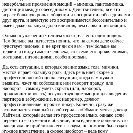
невербальные проявления эмоций – мимика, пантомимика,
дистанция между собеседниками. Действительно, все это
играет большую роль в общении и восприятии собеседниками
друг друга, и зачастую это воспринимается бессознательно и
имеет даже большую долю влияния, чем слова и интонации.
Однако в увлечении чтением языка тела есть один подвох.
Чем больше вы пытаетесь понять, что на самом деле сейчас
чувствует человек, и не врет ли он вам – тем больше вы
теряете из виду самого человека, со всеми его проявлениями,
мотивами, интонациями, особенностями.
Да, есть ситуации, в которых знание языка тела, мимики,
жестов играет большую роль. Здесь речь идет скорее о
профессиональной оценке ситуации, когда вам нужно
выявить, лжет ли собеседник или говорит правду, или
наоборот – самому уметь скрыть (или, наоборот,
продемонстрировать) несуществующие эмоции для введения
партнера в заблуждение, как например, делают
профессиональные игроки в покер. Конечно, сразу же
вспоминается главный герой сериала «Обмани меня» доктор
Лайтман, который делал это профессионально, однако если
перенести его умения в обычное, повседневное общение, это
наверняка не приблизило его к людям, не помогло бы создать
нужное впечатление, а скорее наоборот – ведь кому