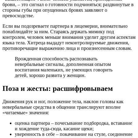
брови, – это сигнал о готовности подчиняться; раздвинутые в
стороны губы при опущенных бровях заявляют о
превосходстве.
Если вы подозреваете партнера в лицемерии, внимательно
понаблюдайте за ним. Стараясь держать мимику под
контролем, человек меньше внимания уделит другим аспектам
языка тела. Хитреца выдадут неконтролируемые движения,
противоречащие выражению лица и произнесенным словам.
Врожденная способность распознавать
невербальные сигналы, дополненная опытом
воспитания маленьких, не умеющих говорить
детей, хорошо развита у женщин.
Поза и жесты: расшифровываем
Движения рук и ног, положение тела, наклон головы как
невербальные средства в общении транслируют вполне
«читаемые» значения:
оценка партнера – почесывание подбородка, вставание
и хождение туда-сюда, касание щеки;
уверенность в себе – покачивание на стуле, соединение