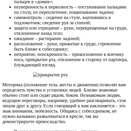
пальцев в «домик»;
неуверенность и нервозность – постукивание пальцами
по столу, их переплетение, пощипывание ладони;
самоконтроль – сидение на стуле, вцепившись в
подлокотник; сведение рук за спиной;
защита или отрицание – руки, перекрещенные на груди,
отклоненное назад тело;
ожидание – растирание ладоней;
расположение – руки, прижатые к груди, стремление
быть ближе к собеседнику;
неприятие, неискренность – прикосновение к кончику
носа, прикрытие рта, отклонение в сторону от партнера,
блуждающий взгляд.
Моторика (положение тела, жесты и движения) позволят вам
определить чувства и установки людей. Близко знакомые
обычно стоят или сидят рядом, боком. Незнакомым людям,
ведущим переговоры, например, удобнее разговаривать, стоя
лицом друг к другу. Если говорящий к вам наклоняется – это
знак внимания, любезность. Общаясь с собеседником, не
нужно вальяжно разваливаться в кресле, так вы
демонстрируете превосходство.