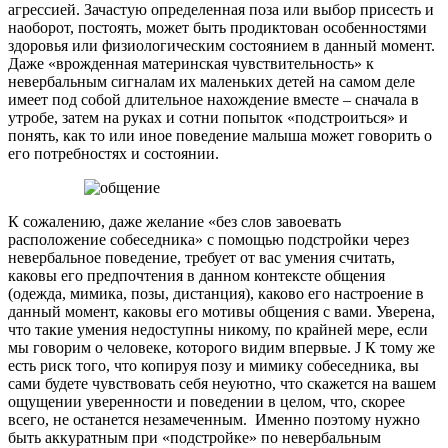
агрессией. Зачастую определенная поза или выбор присесть и
наоборот, постоять, может быть продиктован особенностями
здоровья или физиологическим состоянием в данный момент.
Даже «врожденная материнская чувствительность» к
невербальным сигналам их маленьких детей на самом деле
имеет под собой длительное нахождение вместе – сначала в
утробе, затем на руках и сотни попыток «подстроиться» и
понять, как то или иное поведение малыша может говорить о
его потребностях и состоянии.
К сожалению, даже желание «без слов завоевать
расположение собеседника» с помощью подстройки через
невербальное поведение, требует от вас умения считать,
каковы его предпочтения в данном контексте общения
(одежда, мимика, позы, дистанция), каково его настроение в
данный момент, каковы его мотивы общения с вами. Уверена,
что такие умения недоступны никому, по крайней мере, если
мы говорим о человеке, которого видим впервые. J К тому же
есть риск того, что копируя позу и мимику собеседника, вы
сами будете чувствовать себя неуютно, что скажется на вашем
ощущении уверенности и поведении в целом, что, скорее
всего, не останется незамеченным. Именно поэтому нужно
быть аккуратным при «подстройке» по невербальным