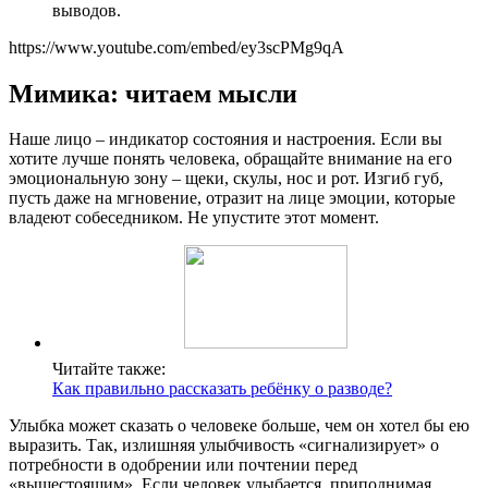
выводов.
https://www.youtube.com/embed/ey3scPMg9qA
Мимика: читаем мысли
Наше лицо – индикатор состояния и настроения. Если вы
хотите лучше понять человека, обращайте внимание на его
эмоциональную зону – щеки, скулы, нос и рот. Изгиб губ,
пусть даже на мгновение, отразит на лице эмоции, которые
владеют собеседником. Не упустите этот момент.
Читайте также:
Как правильно рассказать ребёнку о разводе?
Улыбка может сказать о человеке больше, чем он хотел бы ею
выразить. Так, излишняя улыбчивость «сигнализирует» о
потребности в одобрении или почтении перед
«вышестоящим». Если человек улыбается, приподнимая