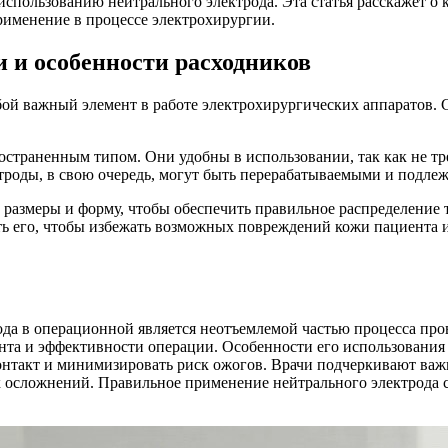
использованию нейтрального электрода. Эта статья расскажет о
рименение в процессе электрохирургии.
 и особенности расходников
ой важный элемент в работе электрохирургических аппаратов. 
остраненным типом. Они удобны в использовании, так как не т
троды, в свою очередь, могут быть перерабатываемыми и подлеж
 размеры и форму, чтобы обеспечить правильное распределение 
ять его, чтобы избежать возможных повреждений кожи пациента 
ода в операционной является неотъемлемой частью процесса про
нта и эффективности операции. Особенности его использования 
онтакт и минимизировать риск ожогов. Врачи подчеркивают важ
х осложнений. Правильное применение нейтрального электрода