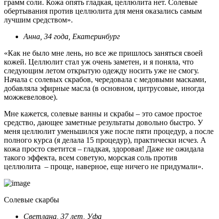
грамм соли. Кожа опять гладкая, целлюлита нет. Солевые
обертывания против целлюлита для меня оказались самым
лучшим средством».
Анна, 34 года, Екатеринбург
«Как не было мне лень, но все же пришлось заняться своей
кожей. Целлюлит стал уж очень заметен, и я поняла, что
следующим летом открытую одежду носить уже не смогу.
Начала с солевых скрабов, чередовала с медовыми масками,
добавляла эфирные масла (в основном, цитрусовые, иногда
можжевеловое).
Мне кажется, солевые ванны и скрабы – это самое простое
средство, дающее заметные результаты довольно быстро. У
меня целлюлит уменьшился уже после пяти процедур, а после
полного курса (я делала 15 процедур), практически исчез. А
кожа просто светится – гладкая, здоровая! Даже не ожидала
такого эффекта, всем советую, морская соль против
целлюлита – проще, наверное, еще ничего не придумали».
Солевые скарбы
Светлана, 37 лет, Уфа