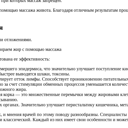
 при которых массаж запрещен.
 помощью массажа живота. Благодаря отличным результатам про
я
ми отложениями.
ована ее эффективность:
тмершего эпидермиса, что значительно улучшает поступление ки
 быстрее выводятся шлаки, токсины.
лирует отток лимфы. Способствует проникновению питательных
о за счет стимуляции обменных процессов уменьшается количест
кожного жира.
ая корка — это множественные перемычки между жировыми клет
асыванию.
х органах. Значительно улучшает перистальтику кишечника, мет
, и мнения врачей по этому поводу разнообразны. Специалисты 
 классический. Каждый из них имеет свои особенности и может