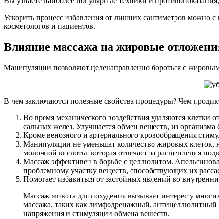
Вы узнаете наиболее популярные техники и противопоказания,
Ускорить процесс избавления от лишних сантиметров можно с
косметологов и пациентов.
Влияние массажа на жировые отложени
Манипуляции позволяют целенаправленно бороться с жировы
В чем заключаются полезные свойства процедуры? Чем продикт
Во время механического воздействия удаляются клетки о
сальных желез. Улучшается обмен веществ, из организма
Кроме венозного и артериального кровообращения стиму
Манипуляции не уменьшат количество жировых клеток, н
молочной кислоты, которая отвечает за расщепления под
Массаж эффективен в борьбе с целлюлитом. Апельсинов
проблемному участку веществ, способствующих их расс
Помогает избавиться от застойных явлений во внутренни
Массаж живота для похудения вызывает интерес у многих
массажа, таких как лимфодренажный, антицеллюлитный и
напряжения и стимуляции обмена веществ.