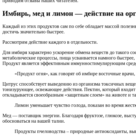
приводим отзывы наших читателей.
Имбирь, мед и лимон — действие на ор
Каждый из этих продуктов сам по себе обладает массой полез
достичь значительно быстрее.
Рассмотрим действие каждого в отдельности.
Для имбиря характерно ускорение обмена веществ до такого со
метаболические процессы, пища усваивается намного быстрее, 
Продукт является эффективным иммунностимулирующим сред
«Продукт огня», как говорят об имбире восточные врачи
Цитрус способствует выведению из организма токсичных вещес
тонизурующее, освежающее действия. Пектин, который входит 
откладывается своеобразным «защитным слоем» на животе и т
Лимон уменьшает чувство голода, показан во время жестк
Мед — поставщик энергии. Благодаря фруктозе, глюкозе, выст
обосноваться на вашей талии.
Продукты пчеловодства – природные антиоксиданты, вы