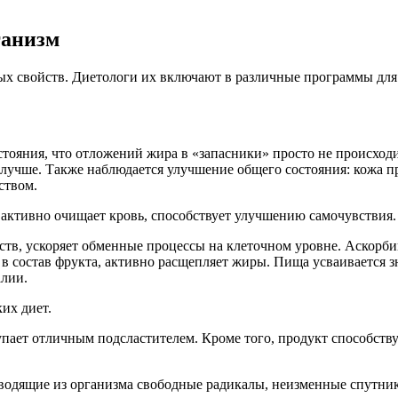
ганизм
ных свойств. Диетологи их включают в различные программы дл
стояния, что отложений жира в «запасники» просто не происход
лучше. Также наблюдается улучшение общего состояния: кожа пр
ством.
, активно очищает кровь, способствует улучшению самочувствия.
тв, ускоряет обменные процессы на клеточном уровне. Аскорбин
в состав фрукта, активно расщепляет жиры. Пища усваивается з
алии.
их диет.
упает отличным подсластителем. Кроме того, продукт способств
водящие из организма свободные радикалы, неизменные спутни