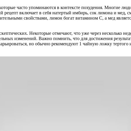
оторые часто упоминаются в контексте похудения. Многие люди
й рецепт включает в себя натертый имбирь, сок лимона и мед, с
лительными свойствами, лимон богат витамином C, а мед являе
кептических. Некоторые отмечают, что уже через несколько неде
тельных изменений. Важно помнить, что для достижения результ
арьироваться, но обычно рекомендуют 1 чайную ложку тертого 