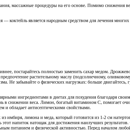
вания, массажные процедуры на его основе. Помимо снижения в
я — коктейль является народным средством для лечения многих
внее, постарайтесь полностью заменить сахар медом. Дрожжево
 предпочтение растительному маслу (подсолнечному, оливковому,
ма. Не забывайте о физических нагрузках: больше двигайтесь, г
улярными ингредиентами в диетах для похудения благодаря свои
ь в снижении веса. Лимон, богатый витамином C, помогает очищ
лем и обладает антисептическими свойствами.
з имбиря, лимона и меда, который готовится из 1-2 см натертог
ь этот напиток натощак для достижения наилучших результатов. 
ьным питанием и физической активностью. Перед началом любой