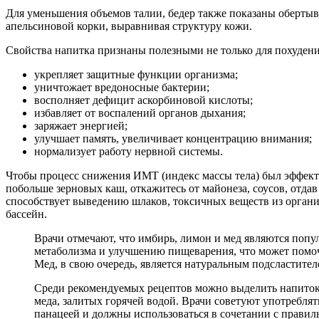
Для уменьшения объемов талии, бедер также показаны оберты
апельсиновой корки, выравнивая структуру кожи.
Свойства напитка признаны полезными не только для похудени
укрепляет защитные функции организма;
уничтожает вредоносные бактерии;
восполняет дефицит аскорбиновой кислоты;
избавляет от воспалений органов дыхания;
заряжает энергией;
улучшает память, увеличивает концентрацию внимания;
нормализует работу нервной системы.
Чтобы процесс снижения ИМТ (индекс массы тела) был эффекти
побольше зерновых каш, откажитесь от майонеза, соусов, отдав
способствует выведению шлаков, токсичных веществ из организ
бассейн.
Врачи отмечают, что имбирь, лимон и мед являются поп
метаболизма и улучшению пищеварения, что может помоч
Мед, в свою очередь, является натуральным подсластите
Среди рекомендуемых рецептов можно выделить напиток и
меда, залитых горячей водой. Врачи советуют употреблят
панацеей и должны использоваться в сочетании с правил