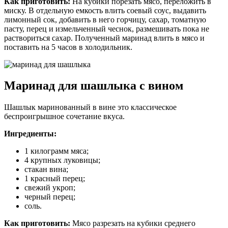
Как приготовить:
На кубики порезать мясо, переложить в
миску. В отдельную емкость влить соевый соус, выдавить
лимонный сок, добавить в него горчицу, сахар, томатную
пасту, перец и измельченный чеснок, размешивать пока не
раствориться сахар. Полученный маринад влить в мясо и
поставить на 5 часов в холодильник.
Маринад для шашлыка с вином
Шашлык маринованный в вине это классическое
беспроигрышное сочетание вкуса.
Ингредиенты:
1 килограмм мяса;
4 крупных луковицы;
стакан вина;
1 красный перец;
свежий укроп;
черный перец;
соль.
Как приготовить:
Мясо разрезать на кубики среднего