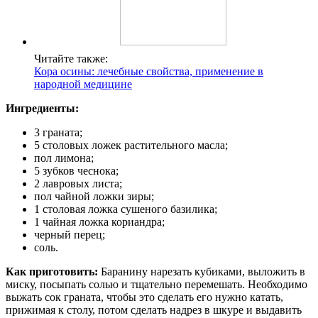
Читайте также:
Кора осины: лечебные свойства, применение в
народной медицине
Ингредиенты:
3 граната;
5 столовых ложек растительного масла;
пол лимона;
5 зубков чеснока;
2 лавровых листа;
пол чайной ложки зиры;
1 столовая ложка сушеного базилика;
1 чайная ложка кориандра;
черный перец;
соль.
Как приготовить:
Баранину нарезать кубиками, выложить в
миску, посыпать солью и тщательно перемешать. Необходимо
выжать сок граната, чтобы это сделать его нужно катать,
прижимая к столу, потом сделать надрез в шкуре и выдавить