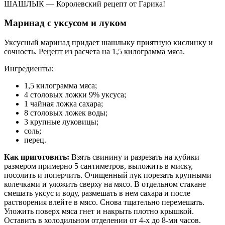
ШАШЛЫК — Королевский рецепт от Гарика!
Маринад с уксусом и луком
Уксусный маринад придает шашлыку приятную кислинку и
сочность. Рецепт из расчета на 1,5 килограмма мяса.
Ингредиенты:
1,5 килограмма мяса;
4 столовых ложки 9% уксуса;
1 чайная ложка сахара;
8 столовых ложек воды;
3 крупные луковицы;
соль;
перец.
Как приготовить:
Взять свинину и разрезать на кубики
размером примерно 5 сантиметров, выложить в миску,
посолить и поперчить. Очищенный лук порезать крупными
колечками и уложить сверху на мясо. В отдельном стакане
смешать уксус и воду, размешать в нем сахара и после
растворения влейте в мясо. Снова тщательно перемешать.
Уложить поверх мяса гнет и накрыть плотно крышкой.
Оставить в холодильном отделении от 4-х до 8-ми часов.