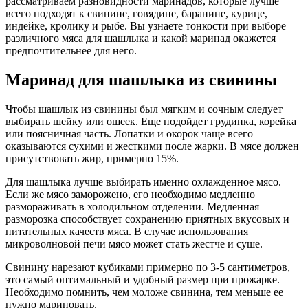
рассматриваем разновидности маринадов, которые лучше
всего подходят к свинине, говядине, баранине, курице,
индейке, кролику и рыбе. Вы узнаете тонкости при выборе
различного мяса для шашлыка и какой маринад окажется
предпочтительнее для него.
Маринад для шашлыка из свинины
Чтобы шашлык из свинины был мягким и сочным следует
выбирать шейку или ошеек. Еще подойдет грудинка, корейка
или поясничная часть. Лопатки и окорок чаще всего
оказываются сухими и жесткими после жарки. В мясе должен
присутствовать жир, примерно 15%.
Для шашлыка лучше выбирать именно охлажденное мясо.
Если же мясо заморожено, его необходимо медленно
размораживать в холодильном отделении. Медленная
разморозка способствует сохранению приятных вкусовых и
питательных качеств мяса. В случае использования
микроволновой печи мясо может стать жестче и суше.
Свинину нарезают кубиками примерно по 3-5 сантиметров,
это самый оптимальный и удобный размер при прожарке.
Необходимо помнить, чем моложе свинина, тем меньше ее
нужно мариновать.