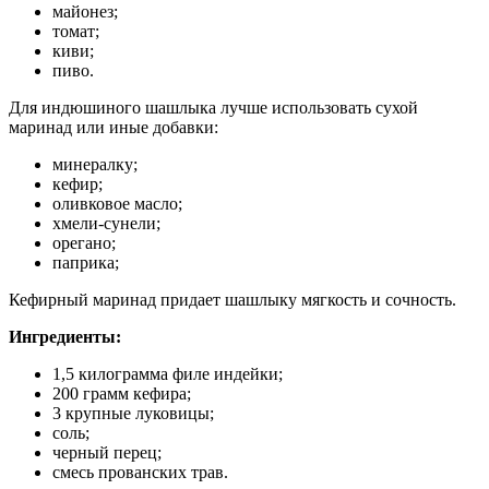
майонез;
томат;
киви;
пиво.
Для индюшиного шашлыка лучше использовать сухой
маринад или иные добавки:
минералку;
кефир;
оливковое масло;
хмели-сунели;
орегано;
паприка;
Кефирный маринад придает шашлыку мягкость и сочность.
Ингредиенты:
1,5 килограмма филе индейки;
200 грамм кефира;
3 крупные луковицы;
соль;
черный перец;
смесь прованских трав.