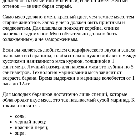
должен быть белый или молочный, если он имеет желтый
оттенок — значит баран старый.
Само мясо должно иметь красный цвет, чем темнее мясо, тем
старше животное. Запах у него должен быть приятным и
сладковатым. Для шашлыка подходит корейка, спинка,
вырезка с задних ног. Мясо обязательно должно быть
охлажденным, а не замороженным.
Если вы являетесь любителем специфического вкуса и запаха
шашлыка из баранины, то обязательно нужно добавить между
кусочками нанизанного мяса курдюк, толщиной в 1
сантиметр. Лучший размер для нарезки мяса это кубики по 5
сантиметров. Технология маринования мяса зависит от
возраста барана. Время выдержки в маринаде колеблется от 1
часа до 12-ти.
Для молодых барашков достаточно лишь специй, которые
облагородят вкус мяса, это так называемый сухой маринад. К
таким относятся :
соль;
черный перец;
красный перец;
зира;