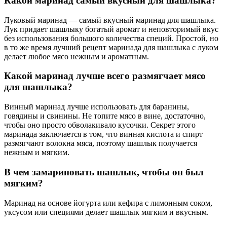
Какой маринад самый вкусный для шашлыка?
Луковый маринад — самый вкусный маринад для шашлыка.
Лук придает шашлыку богатый аромат и неповторимый вкус
без использования большого количества специй. Простой, но
в то же время лучший рецепт маринада для шашлыка с луком
делает любое мясо нежным и ароматным.
Какой маринад лучше всего размягчает мясо
для шашлыка?
Винный маринад лучше использовать для баранины,
говядины и свинины. Не топите мясо в вине, достаточно,
чтобы оно просто обволакивало кусочки. Секрет этого
маринада заключается в том, что винная кислота и спирт
размягчают волокна мяса, поэтому шашлык получается
нежным и мягким.
В чем замариновать шашлык, чтобы он был
мягким?
Маринад на основе йогурта или кефира с лимонным соком,
уксусом или специями делает шашлык мягким и вкусным.