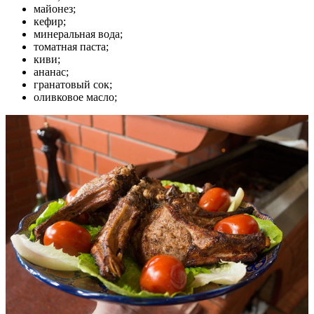
майонез;
кефир;
минеральная вода;
томатная паста;
киви;
ананас;
гранатовый сок;
оливковое масло;