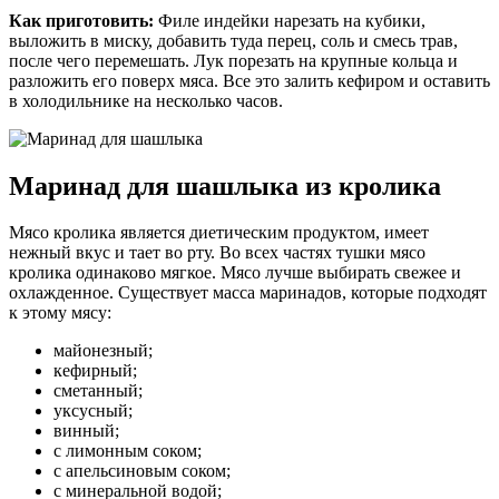
Как приготовить:
Филе индейки нарезать на кубики,
выложить в миску, добавить туда перец, соль и смесь трав,
после чего перемешать. Лук порезать на крупные кольца и
разложить его поверх мяса. Все это залить кефиром и оставить
в холодильнике на несколько часов.
Маринад для шашлыка из кролика
Мясо кролика является диетическим продуктом, имеет
нежный вкус и тает во рту. Во всех частях тушки мясо
кролика одинаково мягкое. Мясо лучше выбирать свежее и
охлажденное. Существует масса маринадов, которые подходят
к этому мясу:
майонезный;
кефирный;
сметанный;
уксусный;
винный;
с лимонным соком;
с апельсиновым соком;
с минеральной водой;