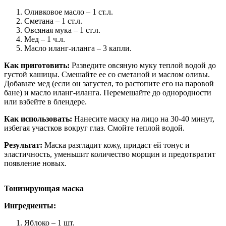
Оливковое масло – 1 ст.л.
Сметана – 1 ст.л.
Овсяная мука – 1 ст.л.
Мед – 1 ч.л.
Масло иланг-иланга – 3 капли.
Как приготовить:
Разведите овсяную муку теплой водой до
густой кашицы. Смешайте ее со сметаной и маслом оливы.
Добавьте мед (если он загустел, то растопите его на паровой
бане) и масло иланг-иланга. Перемешайте до однородности
или взбейте в блендере.
Как использовать:
Нанесите маску на лицо на 30-40 минут,
избегая участков вокруг глаз. Смойте теплой водой.
Результат:
Маска разгладит кожу, придаст ей тонус и
эластичность, уменьшит количество морщин и предотвратит
появление новых.
Тонизирующая маска
Ингредиенты:
Яблоко – 1 шт.