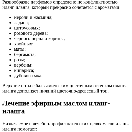
Разнообразие парфюмов определено не конфликтностью
иланг-иланга, который прекрасно сочетается с ароматами:
нероли и жасмина;
ладана;
цитрусовых;
розового дерева;
черного перца и корицы;
хвойных;
мяты;
бергамота;
розы;
вербены;
кипариса;
дубового мха.
Верхние ноты с бальзамическим цветочным оттенком иланг-
иланга дополняет нижний цветочно-древесный тон.
Лечение эфирным маслом иланг-
иланга
Назначаемое в лечебно-профилактических целях масло иланг-
иланга помогает: