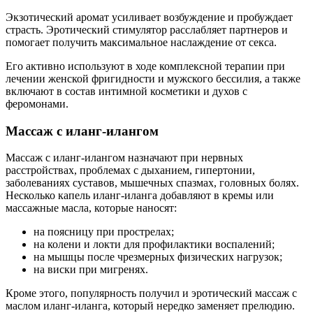
Экзотический аромат усиливает возбуждение и пробуждает
страсть. Эротический стимулятор расслабляет партнеров и
помогает получить максимальное наслаждение от секса.
Его активно используют в ходе комплексной терапии при
лечении женской фригидности и мужского бессилия, а также
включают в состав интимной косметики и духов с
феромонами.
Массаж с иланг-илангом
Массаж с иланг-илангом назначают при нервных
расстройствах, проблемах с дыханием, гипертонии,
заболеваниях суставов, мышечных спазмах, головных болях.
Несколько капель иланг-иланга добавляют в кремы или
массажные масла, которые наносят:
на поясницу при прострелах;
на колени и локти для профилактики воспалений;
на мышцы после чрезмерных физических нагрузок;
на виски при мигренях.
Кроме этого, популярность получил и эротический массаж с
маслом иланг-иланга, который нередко заменяет прелюдию.