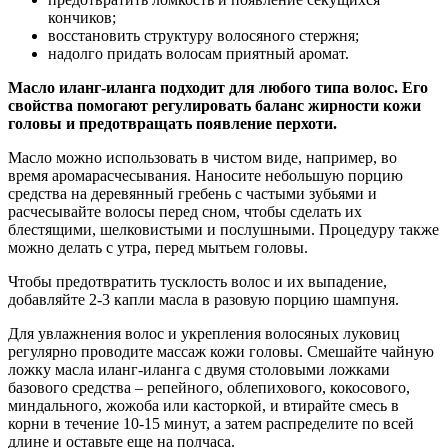
кончиков;
восстановить структуру волосяного стержня;
надолго придать волосам приятный аромат.
Масло иланг-иланга подходит для любого типа волос. Его
свойства помогают регулировать баланс жирности кожи
головы и предотвращать появление перхоти.
Масло можно использовать в чистом виде, например, во
время аромарасчесывания. Наносите небольшую порцию
средства на деревянный гребень с частыми зубьями и
расчесывайте волосы перед сном, чтобы сделать их
блестящими, шелковистыми и послушными. Процедуру также
можно делать с утра, перед мытьем головы.
Чтобы предотвратить тусклость волос и их выпадение,
добавляйте 2-3 капли масла в разовую порцию шампуня.
Для увлажнения волос и укрепления волосяных луковиц
регулярно проводите массаж кожи головы. Смешайте чайную
ложку масла иланг-иланга с двумя столовыми ложками
базового средства – репейного, облепихового, кокосового,
миндального, жожоба или касторкой, и втирайте смесь в
корни в течение 10-15 минут, а затем распределите по всей
длине и оставьте еще на полчаса.