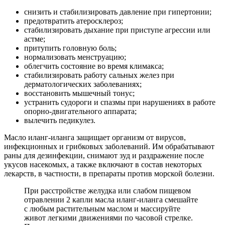
снизить и стабилизировать давление при гипертонии;
предотвратить атеросклероз;
стабилизировать дыхание при приступе агрессии или
астме;
притупить головную боль;
нормализовать менструацию;
облегчить состояние во время климакса;
стабилизировать работу сальных желез при
дерматологических заболеваниях;
восстановить мышечный тонус;
устранить судороги и спазмы при нарушениях в работе
опорно-двигательного аппарата;
вылечить педикулез.
Масло иланг-иланга защищает организм от вирусов,
инфекционных и грибковых заболеваний. Им обрабатывают
раны для дезинфекции, снимают зуд и раздражение после
укусов насекомых, а также включают в состав некоторых
лекарств, в частности, в препараты против морской болезни.
При расстройстве желудка или слабом пищевом
отравлении 2 капли масла иланг-иланга смешайте
с любым растительным маслом и массируйте
живот легкими движениями по часовой стрелке.