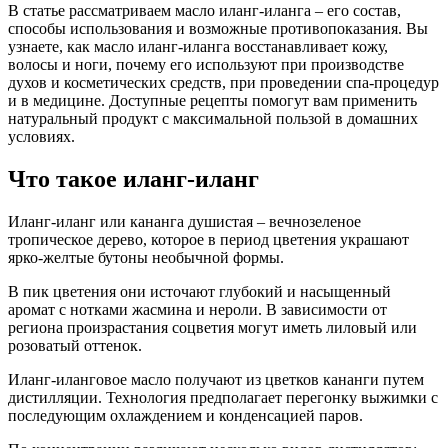
В статье рассматриваем масло иланг-иланга – его состав,
способы использования и возможные противопоказания. Вы
узнаете, как масло иланг-иланга восстанавливает кожу,
волосы и ноги, почему его используют при производстве
духов и косметических средств, при проведении спа-процедур
и в медицине. Доступные рецепты помогут вам применить
натуральный продукт с максимальной пользой в домашних
условиях.
Что такое иланг-иланг
Иланг-иланг или кананга душистая – вечнозеленое
тропическое дерево, которое в период цветения украшают
ярко-желтые бутоны необычной формы.
В пик цветения они источают глубокий и насыщенный
аромат с нотками жасмина и нероли. В зависимости от
региона произрастания соцветия могут иметь лиловый или
розоватый оттенок.
Иланг-иланговое масло получают из цветков кананги путем
дистилляции. Технология предполагает перегонку выжимки с
последующим охлаждением и конденсацией паров.