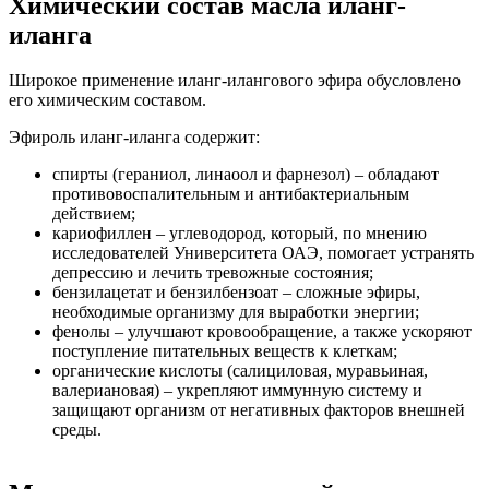
Химический состав масла иланг-
иланга
Широкое применение иланг-илангового эфира обусловлено
его химическим составом.
Эфироль иланг-иланга содержит:
спирты (гераниол, линаоол и фарнезол) – обладают
противовоспалительным и антибактериальным
действием;
кариофиллен – углеводород, который, по мнению
исследователей Университета ОАЭ, помогает устранять
депрессию и лечить тревожные состояния;
бензилацетат и бензилбензоат – сложные эфиры,
необходимые организму для выработки энергии;
фенолы – улучшают кровообращение, а также ускоряют
поступление питательных веществ к клеткам;
органические кислоты (салициловая, муравьиная,
валериановая) – укрепляют иммунную систему и
защищают организм от негативных факторов внешней
среды.