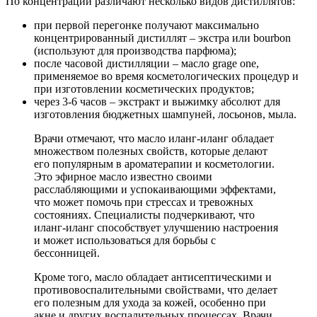
По концентрации различают несколько видов дистиллятов:
при первой перегонке получают максимально
концентрированный дистиллят – экстра или bourbon
(используют для производства парфюма);
после часовой дистилляции – масло grage one,
применяемое во время косметологических процедур и
при изготовлении косметических продуктов;
через 3-6 часов – экстракт и выжимку абсолют для
изготовления бюджетных шампуней, лосьонов, мыла.
Врачи отмечают, что масло иланг-иланг обладает
множеством полезных свойств, которые делают
его популярным в ароматерапии и косметологии.
Это эфирное масло известно своими
расслабляющими и успокаивающими эффектами,
что может помочь при стрессах и тревожных
состояниях. Специалисты подчеркивают, что
иланг-иланг способствует улучшению настроения
и может использоваться для борьбы с
бессонницей.
Кроме того, масло обладает антисептическими и
противовоспалительными свойствами, что делает
его полезным для ухода за кожей, особенно при
акне и других воспалительных процессах. Врачи