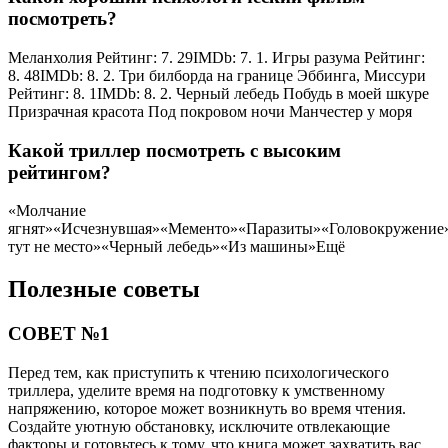
посмотреть?
Меланхолия Рейтинг: 7. 29IMDb: 7. 1. Игры разума Рейтинг:
8. 48IMDb: 8. 2. Три билборда на границе Эббинга, Миссури
Рейтинг: 8. 1IMDb: 8. 2. Черный лебедь Побудь в моей шкуре
Призрачная красота Под покровом ночи Манчестер у моря
Какой триллер посмотреть с высоким
рейтингом?
«Молчание
ягнят»«Исчезнувшая»«Мементо»«Паразиты»«Головокружение
тут не место»«Черный лебедь»«Из машины»Ещё
Полезные советы
СОВЕТ №1
Перед тем, как приступить к чтению психологического
триллера, уделите время на подготовку к умственному
напряжению, которое может возникнуть во время чтения.
Создайте уютную обстановку, исключите отвлекающие
факторы и готовьтесь к тому, что книга может захватить вас