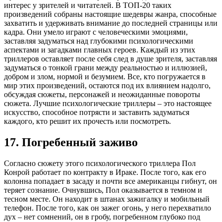
интерес у зрителей и читателей. В ТОП-20 таких
произведений собраны настоящие шедевры жанра, способные
захватить и удерживать внимание до последней страницы или
кадра. Они умело играют с человеческими эмоциями,
заставляя задуматься над глубокими психологическими
аспектами и загадками главных героев. Каждый из этих
триллеров оставляет после себя след в душе зрителя, заставляя
задуматься о тонкой грани между реальностью и иллюзией,
добром и злом, нормой и безумием. Все, кто погружается в
мир этих произведений, остаются под их влиянием надолго,
обсуждая сюжеты, персонажей и неожиданные повороты
сюжета. Лучшие психологические триллеры – это настоящее
искусство, способное потрясти и заставить задуматься
каждого, кто решит их прочесть или посмотреть.
17. Погребенный заживо
Согласно сюжету этого психологического триллера Пол
Конрой работает по контракту в Ираке. После того, как его
колонна попадает в засаду и почти все американцы гибнут, он
теряет сознание. Очнувшись, Пол оказывается в темном и
тесном месте. Он находит в штанах зажигалку и мобильный
телефон. После того, как он зажег огонь, у него перехватило
дух – нет сомнений, он в гробу, погребенном глубоко под