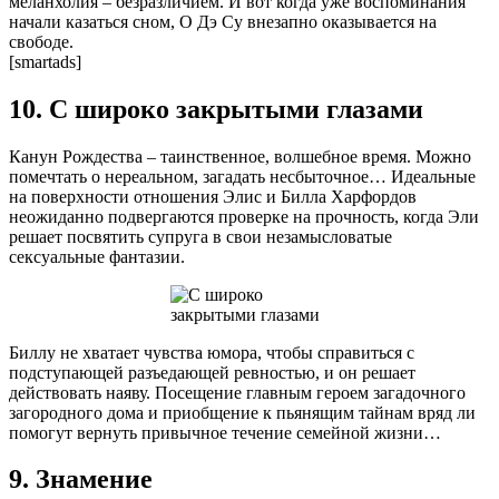
меланхолия – безразличием. И вот когда уже воспоминания
начали казаться сном, О Дэ Су внезапно оказывается на
свободе.
[smartads]
10. С широко закрытыми глазами
Канун Рождества – таинственное, волшебное время. Можно
помечтать о нереальном, загадать несбыточное… Идеальные
на поверхности отношения Элис и Билла Харфордов
неожиданно подвергаются проверке на прочность, когда Эли
решает посвятить супруга в свои незамысловатые
сексуальные фантазии.
Биллу не хватает чувства юмора, чтобы справиться с
подступающей разъедающей ревностью, и он решает
действовать наяву. Посещение главным героем загадочного
загородного дома и приобщение к пьянящим тайнам вряд ли
помогут вернуть привычное течение семейной жизни…
9. Знамение