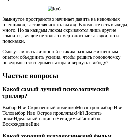
Замкнутое пространство начинает давить на невольных
пленников, заставляя искать выход. В комнате есть выходы,
много. Но за каждым люком скрываются лишь другие
комнаты, таящие не только смертоносные загадки, но и
подсказки.
Смогут ли пять личностей с таким разным жизненным
опытом объединить усилия, чтобы решить головоломку
неведомого экспериментатора и вернуть свободу?
Частые вопросы
Какой самый лучший психологический
триллер?
Выбор Иви Скрюченный домишкоМизантропвыбор Иви
Теловыбор Иви Остров проклятых[4k] Достать
ножиИдеальный пациентНевидимкаГаннибал:
ВосхождениеЕщё
Какой хороший психологический фильм