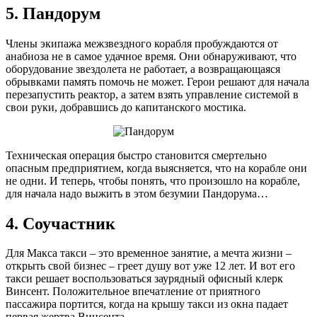
5. Пандорум
Члены экипажа межзвездного корабля пробуждаются от
анабиоза не в самое удачное время. Они обнаруживают, что
оборудование звездолета не работает, а возвращающаяся
обрывками память помочь не может. Герои решают для начала
перезапустить реактор, а затем взять управление системой в
свои руки, добравшись до капитанского мостика.
Техническая операция быстро становится смертельно
опасным предприятием, когда выясняется, что на корабле они
не одни. И теперь, чтобы понять, что произошло на корабле,
для начала надо выжить в этом безумии Пандорума…
4. Соучастник
Для Макса такси – это временное занятие, а мечта жизни –
открыть свой бизнес – греет душу вот уже 12 лет. И вот его
такси решает воспользоваться заурядный офисный клерк
Винсент. Положительное впечатление от приятного
пассажира портится, когда на крышу такси из окна падает
первая жертва Винсента.