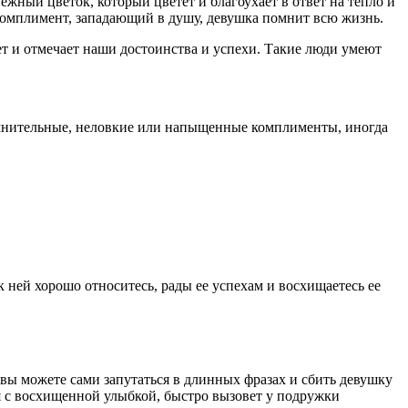
ежный цветок, который цветет и благоухает в ответ на тепло и
й комплимент, западающий в душу, девушка помнит всю жизнь.
ет и отмечает наши достоинства и успехи. Такие люди умеют
омнительные, неловкие или напыщенные комплименты, иногда
к ней хорошо относитесь, рады ее успехам и восхищаетесь ее
 вы можете сами запутаться в длинных фразах и сбить девушку
ная с восхищенной улыбкой, быстро вызовет у подружки