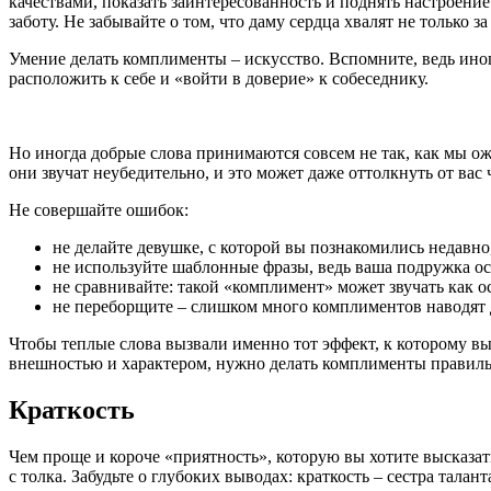
качествами, показать заинтересованность и поднять настроение
заботу. Не забывайте о том, что даму сердца хвалят не только
Умение делать комплименты – искусство. Вспомните, ведь иног
расположить к себе и «войти в доверие» к собеседнику.
Но иногда добрые слова принимаются совсем не так, как мы 
они звучат неубедительно, и это может даже оттолкнуть от вас 
Не совершайте ошибок:
не делайте девушке, с которой вы познакомились недавн
не используйте шаблонные фразы, ведь ваша подружка ос
не сравнивайте: такой «комплимент» может звучать как о
не переборщите – слишком много комплиментов наводят д
Чтобы теплые слова вызвали именно тот эффект, к которому вы 
внешностью и характером, нужно делать комплименты правиль
Краткость
Чем проще и короче «приятность», которую вы хотите высказать
с толка. Забудьте о глубоких выводах: краткость – сестра тал