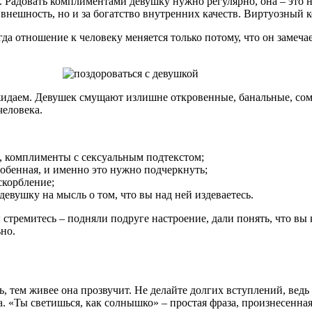
. Радовать комплиментами девушку нужно регулярно, она – это н
 за внешность, но и за богатство внутренних качеств. Виртуозны
да отношение к человеку меняется только потому, что он замеча
ожидаем. Девушек смущают излишне откровенные, банальные, с
человека.
о, комплименты с сексуальным подтекстом;
обенная, и именно это нужно подчеркнуть;
скорбление;
евушку на мысль о том, что вы над ней издеваетесь.
стремитесь – подняли подруге настроение, дали понять, что вы 
но.
, тем живее она прозвучит. Не делайте долгих вступлений, ведь
анта. «Ты светишься, как солнышко» – простая фраза, произнесен