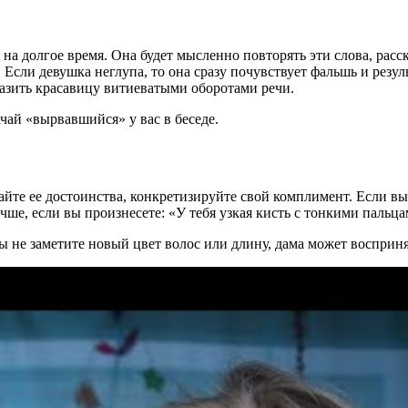
на долгое время. Она будет мысленно повторять эти слова, расс
 Если девушка неглупа, то она сразу почувствует фальшь и резу
оразить красавицу витиеватыми оборотами речи.
чай «вырвавшийся» у вас в беседе.
е ее достоинства, конкретизируйте свой комплимент. Если вы 
ше, если вы произнесете: «У тебя узкая кисть с тонкими пальцам
 не заметите новый цвет волос или длину, дама может восприня