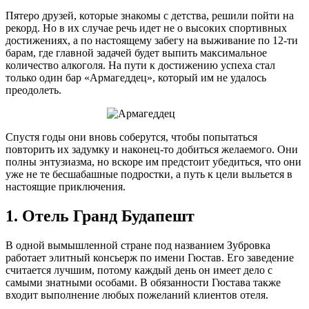
Пятеро друзей, которые знакомы с детства, решили пойти на
рекорд. Но в их случае речь идет не о высоких спортивных
достижениях, а по настоящему забегу на выживание по 12-ти
барам, где главной задачей будет выпить максимальное
количество алкоголя. На пути к достижению успеха стал
только один бар «Армагеддец», который им не удалось
преодолеть.
Спустя годы они вновь соберутся, чтобы попытаться
повторить их задумку и наконец-то добиться желаемого. Они
полны энтузиазма, но вскоре им предстоит убедиться, что они
уже не те бесшабашные подростки, а путь к цели выльется в
настоящие приключения.
1. Отель Гранд Будапешт
В одной вымышленной стране под названием Зубровка
работает элитный консьерж по имени Гюстав. Его заведение
считается лучшим, потому каждый день он имеет дело с
самыми знатными особами. В обязанности Гюстава также
входит выполнение любых пожеланий клиентов отеля.