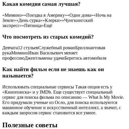
Какая комедия самая лучшая?
«Мимино»«Поездка в Америку»«Один дома»«Ночь на
Земле»«День сурка»«Клерки»«Чунгкингский
экспресс»«Пятница»Ещё
Что посмотреть из старых комедий?
Девчата12 стульевСлужебный романБриллиантовая
рукаМиминоИван Васильевич меняет
профессиюДжентльмены удачиБерегись автомобиля
Как найти фильм если не знаешь как он
называется?
Использовать специальные сервисы Такая опция есть у
«Кинопоиска» и у IMDb. Еще существует специальный
сервис для поиска фильма по описанию — What Is My Movie.
Его придумали ученые из Осло, для поиска используются
машинное обучение и искусственный интеллект, а значит, с
каждым запросом сервис становится все умнее.
Полезные советы