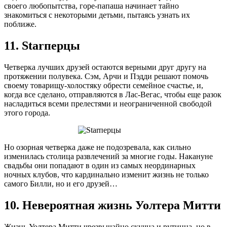
своего любопытства, горе-папаша начинает тайно
знакомиться с некоторыми детьми, пытаясь узнать их
поближе.
11. Starперцы
Четверка лучших друзей остаются верными друг другу на
протяжении полувека. Сэм, Арчи и Пэдди решают помочь
своему товарищу-холостяку обрести семейное счастье, и,
когда все сделано, отправляются в Лас-Вегас, чтобы еще разок
насладиться всеми прелестями и неограниченной свободой
этого города.
Но озорная четверка даже не подозревала, как сильно
изменилась столица развлечений за многие годы. Накануне
свадьбы они попадают в один из самых неординарных
ночных клубов, что кардинально изменит жизнь не только
самого Билли, но и его друзей…
10. Невероятная жизнь Уолтера Митти
Жизнь Уолтера Митти чрезвычайно скучна и рутинна, но в