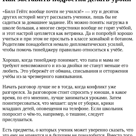
«Билл Гейтс вообще почти не учился!» — эту и десяток
других историй могут рассказать ученики, лишь бы не
садиться за домашнее задание. Их можно понять: нагрузка в
школе большая, а многие сверстники вообще не горят учёбой,
и этот настрой цепляется как ветрянка. Да и попробуй хорошо
учиться и при этом не прослыть в классе зазнайкой и ботаном.
Родителям понадобится немало дипломатических усилий,
чтобы помочь тинейджеру правильно относиться к учёбе.
Хорошо, когда тинейджер понимает, что папа и мама не
требуют невозможного и из-за двойки не станут меньше его
любить. Это убережёт от обмана, списывания и отторжения
учёбы из-за чрезмерного навязывания.
Начать разговор лучше не в тогда, когда конфликт уже
разгорелся. За разговором стоит спросить у юноши, в какое
время, по его мнению, лучше заниматься уроками. Затем
поинтересоваться, что мешает: шум от уборки, крики
младших детей, оповещения на телефоне. Если школьник
попросит о чём-то, например, о тишине, следует
прислушаться.
Есть предметы, о которых ученик может уверенно сказать, что
это ему не нравится и в будущем не понадобится. Вместо того,