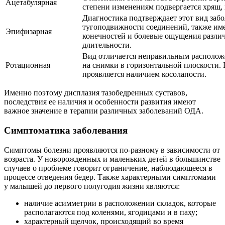
Ацетабулярная
степени изменениям подвергается хрящ, 
Диагностика подтверждает этот вид забо
тугоподвижности соединений, также им
Эпифизарная
конечностей и болевые ощущения разли
длительности.
Вид отличается неправильным расположе
Ротационная
на снимки в горизонтальной плоскости.
проявляется наличием косолапости.
Именно поэтому дисплазия тазобедренных суставов,
последствия ее наличия и особенности развития имеют
важное значение в терапии различных заболеваний ОДА.
Симптоматика заболевания
Симптомы болезни проявляются по-разному в зависимости от
возраста. У новорожденных и маленьких детей в большинстве
случаев о проблеме говорит ограничение, наблюдающееся в
процессе отведения бедер. Также характерными симптомами
у малышей до первого полугодия жизни являются:
наличие асимметрии в расположении складок, которые
располагаются под коленями, ягодицами и в паху;
характерный щелчок, происходящий во время