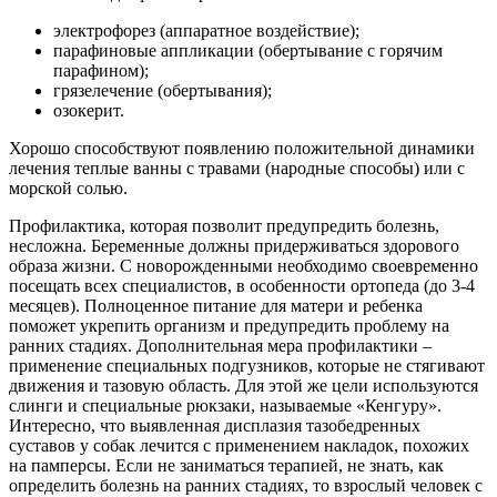
электрофорез (аппаратное воздействие);
парафиновые аппликации (обертывание с горячим
парафином);
грязелечение (обертывания);
озокерит.
Хорошо способствуют появлению положительной динамики
лечения теплые ванны с травами (народные способы) или с
морской солью.
Профилактика, которая позволит предупредить болезнь,
несложна. Беременные должны придерживаться здорового
образа жизни. С новорожденными необходимо своевременно
посещать всех специалистов, в особенности ортопеда (до 3-4
месяцев). Полноценное питание для матери и ребенка
поможет укрепить организм и предупредить проблему на
ранних стадиях. Дополнительная мера профилактики –
применение специальных подгузников, которые не стягивают
движения и тазовую область. Для этой же цели используются
слинги и специальные рюкзаки, называемые «Кенгуру».
Интересно, что выявленная дисплазия тазобедренных
суставов у собак лечится с применением накладок, похожих
на памперсы. Если не заниматься терапией, не знать, как
определить болезнь на ранних стадиях, то взрослый человек с