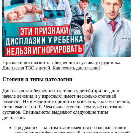
Признаки дисплазии тазобедренного сустава у грудничка.
Дисплазия ТБС у детей. Как лечить дисплазию?
Степени и типы патологии
Дисплазия тазобедренных суставов у детей (при позднем
начале лечения и у взрослых) имеет несколько степеней
развития. Их в медицине принято обозначать, соответственно,
степенями с I по III. Чем выше степень, тем хуже состояние
суставов. Специалисты выделяют следующие типы
дисплазии:
Предвывих – на этом этапе имеются начальные стадии
отклонения от физиологической, а также анатомической