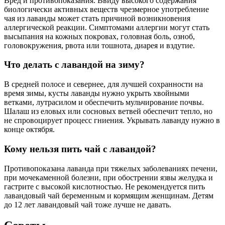
Вред и противопоказания. Ввиду высокого содержания
биологически активных веществ чрезмерное употребление
чая из лаванды может стать причиной возникновения
аллергической реакции. Симптомами аллергии могут стать
высыпания на кожных покровах, головная боль, озноб,
головокружения, рвота или тошнота, диарея и вздутие.
Что делать с лавандой на зиму?
В средней полосе и севернее, для лучшей сохранности на
время зимы, кусты лаванды нужно укрыть хвойными
ветками, лутрасилом и обеспечить мульчирование почвы.
Шалаш из еловых или сосновых ветвей обеспечит тепло, но
не спровоцирует процесс гниения. Укрывать лаванду нужно в
конце октября.
Кому нельзя пить чай с лавандой?
Противопоказана лаванда при тяжелых заболеваниях печени,
при мочекаменной болезни, при обострении язвы желудка и
гастрите с высокой кислотностью. Не рекомендуется пить
лавандовый чай беременным и кормящим женщинам. Детям
до 12 лет лавандовый чай тоже лучше не давать.