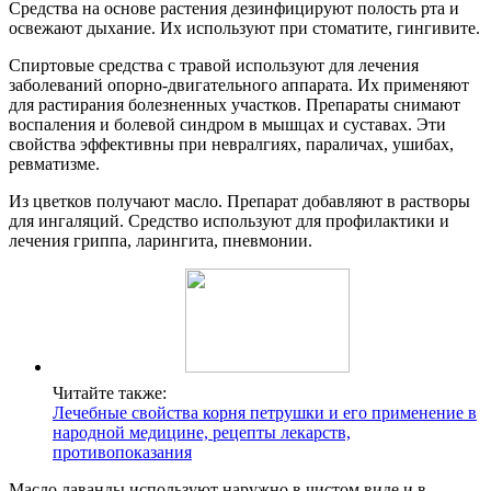
Средства на основе растения дезинфицируют полость рта и
освежают дыхание. Их используют при стоматите, гингивите.
Спиртовые средства с травой используют для лечения
заболеваний опорно-двигательного аппарата. Их применяют
для растирания болезненных участков. Препараты снимают
воспаления и болевой синдром в мышцах и суставах. Эти
свойства эффективны при невралгиях, параличах, ушибах,
ревматизме.
Из цветков получают масло. Препарат добавляют в растворы
для ингаляций. Средство используют для профилактики и
лечения гриппа, ларингита, пневмонии.
Читайте также:
Лечебные свойства корня петрушки и его применение в
народной медицине, рецепты лекарств,
противопоказания
Масло лаванды используют наружно в чистом виде и в