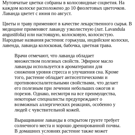
Мутовчатые цветки собраны в колосовидные соцветия. На
каждом колоске расположено до 10 фиолетовых цветочков.
Лаванда цветет с июня по август.
Цветы и траву применяют в качестве лекарственного сырья. В
медицине применяют лаванду узколистную (лат. Lavandula
angustifolia) или настоящую, колосковую, колосистую.
Народные названия растения: горькуша, индийские колоски,
лавенда, лаванда колосковая, бабочка, цветная трава.
Врачи отмечают, что лаванда обладает
множеством полезных свойств. Эфирное масло
лаванды используется в ароматерапии для
снижения уровня стресса и улучшения сна. Кроме
того, растение обладает антисептическими и
противовоспалительными свойствами, что делает
его полезным при лечении небольших ожогов и
порезов. Однако, несмотря на все преимущества,
некоторые специалисты предупреждают о
возможных аллергических реакциях, особенно у
людей с чувствительной кожей.
Выращивание лаванды в открытом грунте требует
солнечного места и хорошо дренированной почвы.
В домашних условиях растение также может