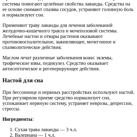
системы помогают целебные свойства лаванды. Средства на
ее основе снимают спазмы сосудов, устраняют головную боль
и нормализуют сон.
Применяют траву лаванды для лечения заболеваний
желудочно-кишечного тракта и мочеполовой системы.
Лечебные настои и отвары растения оказывают
противовоспалительное, заживляющее, мочегонное и
спазмолитическое действия.
Маслом лечат различные заболевания кожи: экземы,
трофические язвы, педикулез. Средство оказывает
антисептическое и регенерирующее действия.
Настой для сна
При бессоннице и нервных расстройствах используют настой.
При регулярном приеме средство нормализует сон,
успокаивает нервную систему, устраняет неврозы, депрессии,
стрессы.
Ингредиенты
:
Сухая трава лаванды — 3 ч.л.
Валериана — 1 ч.л.