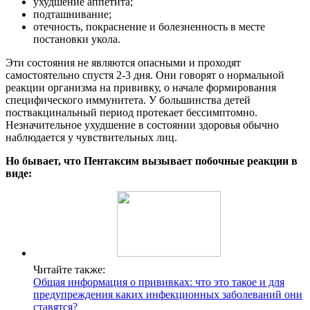
ухудшение аппетита;
подташнивание;
отечность, покраснение и болезненность в месте
постановки укола.
Эти состояния не являются опасными и проходят
самостоятельно спустя 2-3 дня. Они говорят о нормальной
реакции организма на прививку, о начале формирования
специфического иммунитета. У большинства детей
поствакцинальный период протекает бессимптомно.
Незначительное ухудшение в состоянии здоровья обычно
наблюдается у чувствительных лиц.
Но бывает, что Пентаксим вызывает побочные реакции в
виде:
Читайте также:
Общая информация о прививках: что это такое и для
предупреждения каких инфекционных заболеваний они
ставятся?