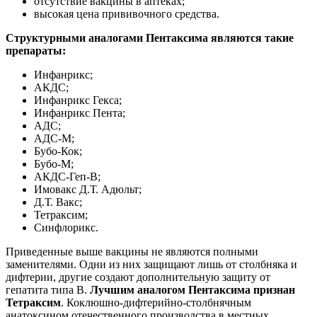
отсутствие вакцины в аптеках;
высокая цена прививочного средства.
Структурными аналогами Пентаксима являются такие
препараты:
Инфанрикс;
АКДС;
Инфанрикс Гекса;
Инфанрикс Пента;
АДС;
АДС-М;
Бубо-Кок;
Бубо-М;
АКДС-Геп-В;
Имовакс Д.Т. Адюльт;
Д.Т. Вакс;
Тетраксим;
Синфлорикс.
Приведенные выше вакцины не являются полными
заменителями. Одни из них защищают лишь от столбняка и
дифтерии, другие создают дополнительную защиту от
гепатита типа В.
Лучшим аналогом Пентаксима признан
Тетраксим
. Коклюшно-дифтерийно-столбнячным
анатоксином отечественного производства в местных