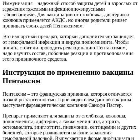
Иммунизация – надежный способ защиты детей и взрослых от
заражения тяжелыми инфекционно-вирусными
заболеваниями. Для вакцинации от столбняка, дифтерии и
коклюша применяется АКДС, но иногда родители решает
прививать своих детей Пентаксимом.
Это импортный препарат, который дополнительно защищает
от гемофильной инфекции и вируса полиомиелита. Чтобы
понять, стоит ли проводить ревакцинацию Пентаксимом,
надо изучить состав, побочные реакции и противопоказания
этого прививочного средства.
Инструкция по применению вакцины
Пентаксим
Пентаксим – это французская прививка, которая отличается
низкой реактогенностью. Производителем данной вакцины
выступает фармацевтическая компания Санофи Пастер.
Препарат применяют для защиты от столбняка, коклюша,
полиомиелита, дифтерии, а также менингита, артрита,
остеомиелита, эпиглоттита, пневмонии, септицемии и других
болезней, которые развиваются на фоне заражения
гемофильной палочкой. Выпускается в форме лиофилизата и