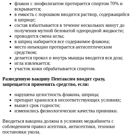
флакон с лиофилизатом протирается спиртом 70% и
вскрывается;
в емкость с порошком вводится раствор, содержащийся
в шприце;
состав взбалтывается в течение нескольких минут до
получения мутной беловатой однородной жидкости;
проводится смена иглы;
в шприц набирается все содержимое флакона;
место инъекции протирается антисептическим
средством;
делается прокол и внутрь мышцы вводится вся доза;
игла извлекается;
участок кожи обрабатывается спиртом.
Разведенную вакцину Пентаксим вводят сразу,
запрещается применять средство, если:
нарушена целостность флакона, шприца;
препарат хранился в несоответствующих условиях;
вышел срок годности;
изменились физиологические качества прививки.
Вводиться вакцина должна в условиях медкабинета с
соблюдением правил асептики, антисептики, техники
постановки укола.