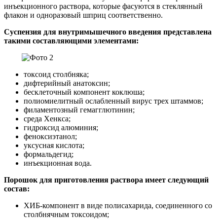
инъекционного раствора, которые фасуются в стеклянный
флакон и одноразовый шприц соответственно.
Суспензия для внутримышечного введения представлена
такими составляющими элементами:
токсоид столбняка;
дифтерийный анатоксин;
бесклеточный компонент коклюша;
полиомиелитный ослабленный вирус трех штаммов;
филаментозный гемагглютинин;
среда Хенкса;
гидроксид алюминия;
феноксиэтанол;
уксусная кислота;
формальдегид;
инъекционная вода.
Порошок для приготовления раствора имеет следующий
состав:
ХИБ-компонент в виде полисахарида, соединенного со
столбнячным токсоидом;