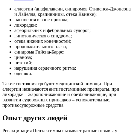
аллергии (анафилаксии, синдромов Стивенса-Джонсона
и Лайелла, крапивницы, отека Квинке);
нагноения в зоне прокола;
лихорадки;
афебрильных и фебрильных судорог;
гипотонического синдрома;
отека нижних конечностей;
продолжительного плача;
синдрома Гийена-Барре;
цианоза;
петехий;
нарушения сердечного ритма;
одышки.
Такие состояния требуют медицинской помощи. При
аллергии назначаются антигистаминные препараты, при
лихорадке – жаропонижающие и обезболивающие, при
развитии судорожных припадков – успокоительные,
противосудорожные средства.
Опыт других людей
Ревакцинация Пентаксимом вызывает разные отзывы у