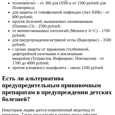
полиомиелит – от 300 для ОПВ и от 1500 рублей для
Полиорикса;
для защиты от гемофильной инфекции (Акт-ХИБ) – от
800 рублей;
против болезней, вызываемых пневмококком
(Пневмо-23) – 2500 рублей;
от менингококковых патологий (Менинго А+С) – 1700
рублей;
для предупреждения ветряной оспы (Варилрикс) – 3500
рублей;
с целью защиты от заражения столбнячной,
дифтерийной палочками и коклюшным
микробом (Тетраксим, Инфанрикс, Пентаксим) – от
1700 до 4000 рублей;
против клещевого энцефалита – около 1200 рублей.
Есть ли альтернатива
предупредительным прививочным
препаратам в предупреждении детских
болезней?
Некоторым людям дается пожизненный медотвод от
прививок. Такие лица входят в группу риска заболеть