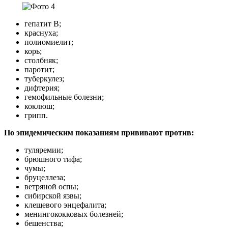
гепатит В;
краснуха;
полиомиелит;
корь;
столбняк;
паротит;
туберкулез;
дифтерия;
гемофильные болезни;
коклюш;
грипп.
По эпидемическим показаниям прививают против:
туляремии;
брюшного тифа;
чумы;
бруцеллеза;
ветряной оспы;
сибирской язвы;
клещевого энцефалита;
менингококковых болезней;
бешенства;