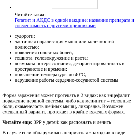
Читайте также:
Гепатит и АКДС в одной вакцине: название препарата и
совместимость с другими прививками
судороги;
частичная парализация мышц или конечностей
полностью;
появления головных болей;
тошнота, головокружение и рвота;
возможна потеря сознания, дезориентированность в
пространстве и времени;
повышение температуры до 40°С;
нарушение работы сердечно-сосудистой системы.
Форма заражения может протекать в 2 видах: как энцефалит –
поражение нервной системы, либо как менингит – головные
боли, окаменелость шейных мышц, лихорадка. Возможен
смешанный вариант, протекает в крайне тяжелых формах.
Читайте еще:
ЗРР у детей: как распознать и лечить
В случае если обнаружилась неприятная «находка» в виде