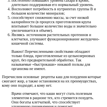
постепенно повышают уровень сахара в крови,
длительно поддерживая его нормальный уровень.
Восполняют потребность в нутриентах группы B и
большом количестве минералов;
способствуют снижению массы, за счет низкой
калорийности (в процесск приготовления крупа
впитывает большое количество воды и значительно
увеличивается в объеме).
Являясь источником растительных протеинов и
клетчатки, улучшают функционирование желудочно-
кишечной системы.
Важно! Перечисленными свойствами обладают
только блюда, приготовленные из цельнозерновых
круп, без предварительной обработки. Так
называемые «быстрокаши» никакой пользы для
организма не имеют.
Перечислим основные рецепты каш для похудения которые
сжигают жир, а также остановимся на их преимуществах,
кому они подходят, а кому нет.
Врачи отмечают, что каши могут стать полезным
элементом в рационе тех, кто стремится похудеть.
Они богаты клетчаткой, что способствует
улучшению пищеварения и помогает