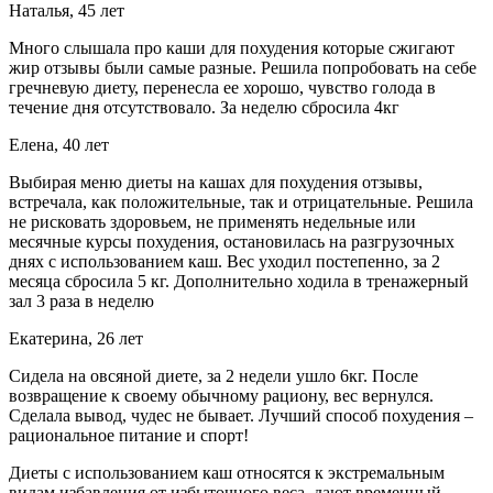
Наталья, 45 лет
Много слышала про каши для похудения которые сжигают
жир отзывы были самые разные. Решила попробовать на себе
гречневую диету, перенесла ее хорошо, чувство голода в
течение дня отсутствовало. За неделю сбросила 4кг
Елена, 40 лет
Выбирая меню диеты на кашах для похудения отзывы,
встречала, как положительные, так и отрицательные. Решила
не рисковать здоровьем, не применять недельные или
месячные курсы похудения, остановилась на разгрузочных
днях с использованием каш. Вес уходил постепенно, за 2
месяца сбросила 5 кг. Дополнительно ходила в тренажерный
зал 3 раза в неделю
Екатерина, 26 лет
Сидела на овсяной диете, за 2 недели ушло 6кг. После
возвращение к своему обычному рациону, вес вернулся.
Сделала вывод, чудес не бывает. Лучший способ похудения –
рациональное питание и спорт!
Диеты с использованием каш относятся к экстремальным
видам избавления от избыточного веса, дают временный