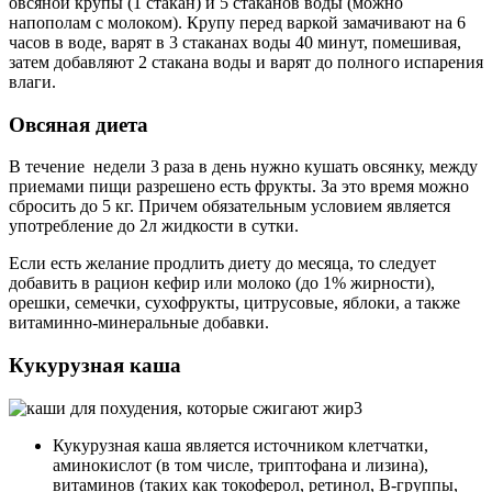
овсяной крупы (1 стакан) и 5 стаканов воды (можно
напополам с молоком). Крупу перед варкой замачивают на 6
часов в воде, варят в 3 стаканах воды 40 минут, помешивая,
затем добавляют 2 стакана воды и варят до полного испарения
влаги.
Овсяная диета
В течение недели 3 раза в день нужно кушать овсянку, между
приемами пищи разрешено есть фрукты. За это время можно
сбросить до 5 кг. Причем обязательным условием является
употребление до 2л жидкости в сутки.
Если есть желание продлить диету до месяца, то следует
добавить в рацион кефир или молоко (до 1% жирности),
орешки, семечки, сухофрукты, цитрусовые, яблоки, а также
витаминно-минеральные добавки.
Кукурузная каша
Кукурузная каша является источником клетчатки,
аминокислот (в том числе, триптофана и лизина),
витаминов (таких как токоферол, ретинол, В-группы,