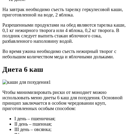
На завтрак необходимо съесть тарелку геркулесовой каши,
приготовленной на воде, 2 яблока.
Разрешенными продуктами на обед являются тарелка каши,
0,1 кг нежирного творога или 4 яблока, 0,2 кг творога. В
полдник следует выпить стакан яблочного сока,
разбавленного наполовину водой.
Во время ужина необходимо съесть нежирный творог с
небольшим количеством меда и яблочными дольками.
Диета 6 каш
Чтобы минимизировать риски от монодиет можно
использовать меню диеты 6 каш для похудения. Основной
принцип заключается в особом чередовании круп,
приготовленных особым способом:
І день – пшеничная;
ІІ день – пшенная;
ІІІ день – овсянка;