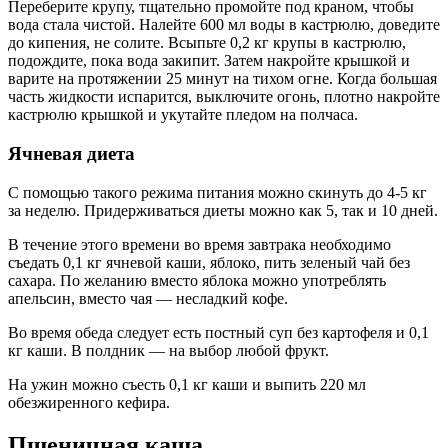
Переберите крупу, тщательно промойте под краном, чтобы
вода стала чистой. Налейте 600 мл воды в кастрюлю, доведите
до кипения, не солите. Всыпьте 0,2 кг крупы в кастрюлю,
подождите, пока вода закипит. Затем накройте крышкой и
варите на протяжении 25 минут на тихом огне. Когда большая
часть жидкости испарится, выключите огонь, плотно накройте
кастрюлю крышкой и укутайте пледом на полчаса.
Ячневая диета
С помощью такого режима питания можно скинуть до 4-5 кг
за неделю. Придерживаться диеты можно как 5, так и 10 дней.
В течение этого времени во время завтрака необходимо
съедать 0,1 кг ячневой каши, яблоко, пить зеленый чай без
сахара. По желанию вместо яблока можно употреблять
апельсин, вместо чая — несладкий кофе.
Во время обеда следует есть постный суп без картофеля и 0,1
кг каши. В полдник — на выбор любой фрукт.
На ужин можно съесть 0,1 кг каши и выпить 220 мл
обезжиренного кефира.
Пшеничная каша