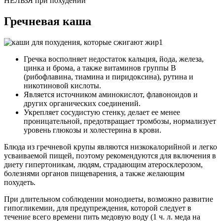
НЕЛЬЗЯ при похудении
Гречневая каша
Гречка восполняет недостаток кальция, йода, железа,
цинка и брома, а также витаминов группы В
(рибофлавина, тиамина и пиридоксина), рутина и
никотиновой кислоты.
Является источником аминокислот, флавоноидов и
других органических соединений.
Укрепляет сосудистую стенку, делает ее менее
проницательной, предотвращает тромбозы, нормализует
уровень глюкозы и холестерина в крови.
Блюда из гречневой крупы являются низкокалорийной и легко
усваиваемой пищей, поэтому рекомендуются для включения в
диету гипертоникам, людям, страдающим атеросклерозом,
болезнями органов пищеварения, а также желающим
похудеть.
При длительном соблюдении монодиеты, возможно развитие
гипогликемии, для предупреждения, которой следует в
течение всего времени пить медовую воду (1 ч. л. меда на