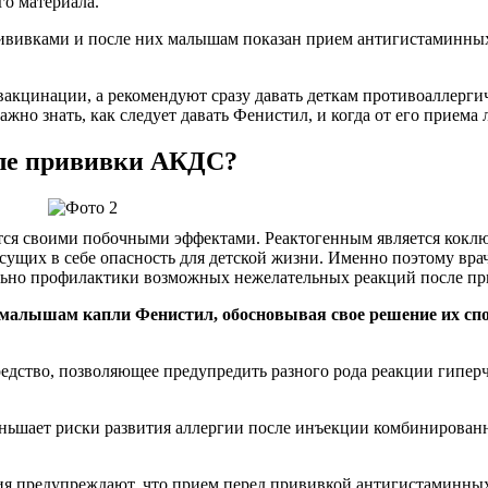
го материала.
рививками и после них малышам показан прием антигистаминны
кцинации, а рекомендуют сразу давать деткам противоаллергиче
но знать, как следует давать Фенистил, и когда от его приема 
сле прививки АКДС?
ится своими побочными эффектами. Реактогенным является кок
ущих в себе опасность для детской жизни. Именно поэтому вра
льно профилактики возможных нежелательных реакций после пр
т малышам капли Фенистил, обосновывая свое решение их сп
едство, позволяющее предупредить разного рода реакции гипер
меньшает риски развития аллергии после инъекции комбинирова
 предупреждают, что прием перед прививкой антигистаминных 