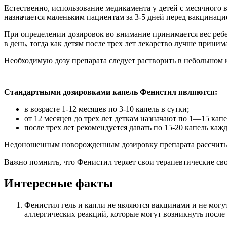
Естественно, использование медикамента у детей с месячного 
назначается маленьким пациентам за 3-5 дней перед вакцинаци
При определении дозировок во внимание принимается вес реб
в день, тогда как детям после трех лет лекарство лучше принима
Необходимую дозу препарата следует растворить в небольшом к
Стандартными дозировками капель Фенистил являются:
в возрасте 1-12 месяцев по 3-10 капель в сутки;
от 12 месяцев до трех лет деткам назначают по 1—15 кап
после трех лет рекомендуется давать по 15-20 капель каж
Недоношенным новорожденным дозировку препарата рассчитываю
Важно помнить, что Фенистил теряет свои терапевтические св
Интересные факты
Фенистил гель и капли не являются вакцинами и не могу
аллергических реакций, которые могут возникнуть после