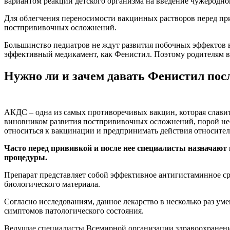
вариантом реакции детского организма на введение чужеродно
Для облегчения переносимости вакцинных растворов перед п
постпрививочных осложнений.
Большинство педиатров не ждут развития побочных эффектов ва
эффективный медикамент, как Фенистил. Поэтому родителям важ
Нужно ли и зачем давать Фенистил по
АКДС – одна из самых противоречивых вакцин, которая слав
виновником развития постпрививочных осложнений, порой нес
относиться к вакцинации и предпринимать действия относите
Часто перед прививкой и после нее специалисты назначаю
процедуры.
Препарат представляет собой эффективное антигистаминное ср
биологического материала.
Согласно исследованиям, данное лекарство в несколько раз у
симптомов патологического состояния.
Ведущие специалисты Всемирной организации здравоохранения