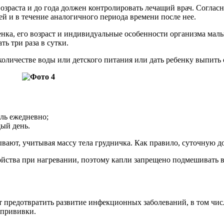
возраста и до года должен контролировать лечащий врач. Согла
ей и в течение аналогичного периода времени после нее.
енка, его возраст и индивидуальные особенности организма мал
ть три раза в сутки.
оличестве воды или детского питания или дать ребенку выпить 
ель ежедневно;
дый день.
т, учитывая массу тела грудничка. Как правило, суточную доз
ойства при нагревании, поэтому капли запрещено подмешивать 
т предотвратить развитие инфекционных заболеваний, в том чи
 прививки.