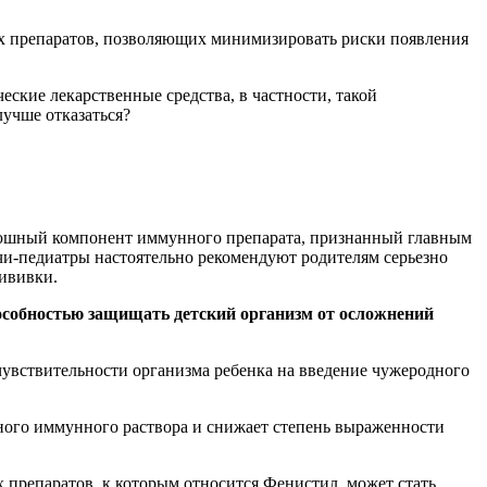
х препаратов, позволяющих минимизировать риски появления
ские лекарственные средства, в частности, такой
лучше отказаться?
люшный компонент иммунного препарата, признанный главным
чи-педиатры настоятельно рекомендуют родителям серьезно
ививки.
особностью защищать детский организм от осложнений
чувствительности организма ребенка на введение чужеродного
нного иммунного раствора и снижает степень выраженности
препаратов, к которым относится Фенистил, может стать