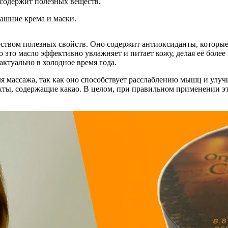
 содержит полезных веществ.
машние крема и маски.
ожеством полезных свойств. Оно содержит антиоксиданты, котор
то масло эффективно увлажняет и питает кожу, делая её более 
актуально в холодное время года.
ля массажа, так как оно способствует расслаблению мышц и улу
укты, содержащие какао. В целом, при правильном применении э