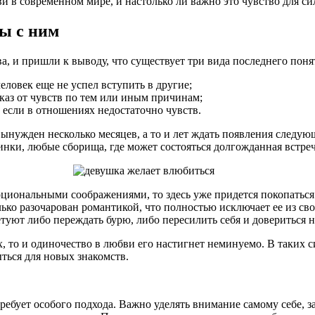
ви в современном мире, и настолько ли важно это чувство для с
ы с ним
, и пришли к выводу, что существует три вида последнего поня
еловек еще не успел вступить в другие;
каз от чувств по тем или иным причинам;
 если в отношениях недостаточно чувств.
 вынужден несколько месяцев, а то и лет ждать появления следую
инки, любые сборища, где может состояться долгожданная встреч
иональными соображениями, то здесь уже придется покопаться в
ько разочарован романтикой, что полностью исключает ее из сво
туют либо переждать бурю, либо пересилить себя и довериться 
, то и одиночество в любви его настигнет неминуемо. В таких 
ться для новых знакомств.
ребует особого подхода. Важно уделять внимание самому себе, з