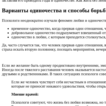
заставляя его проводить годы в одиночестве. Как жить без люб
Варианты одиночества и способы борьб
Психологи неоднократно изучали феномен любви и одиночества
временное одиночество, когда прервав одни отношения, ч
добровольное одиночество подразумевает взвешенный от
одиночество в любви, с которым приходится столкнуться,
Да, часто случается так, что человек прервав одни отношения,
страха искать вторую половинку, посещать мероприятия, вечер
Если же желание быть одному продиктовано внутренними, эмоц
Иногда после тяжелого расставания человек оказывается настол
друзьями и родственниками. В таких ситуациях психологи сове
Если же человек чувствует себя несчастным в отношениях
которые не приносят никакого удовольствия, чтобы откры
Мнение врачей:
Психологи советуют, что жизнь без любви возможна, но т