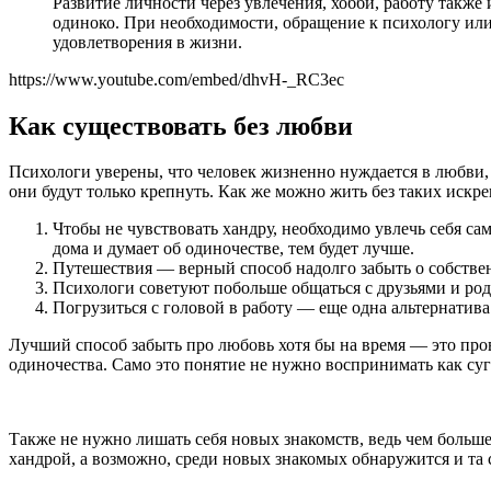
Развитие личности через увлечения, хобби, работу также
одиноко. При необходимости, обращение к психологу или 
удовлетворения в жизни.
https://www.youtube.com/embed/dhvH-_RC3ec
Как существовать без любви
Психологи уверены, что человек жизненно нуждается в любви, 
они будут только крепнуть. Как же можно жить без таких искр
Чтобы не чувствовать хандру, необходимо увлечь себя с
дома и думает об одиночестве, тем будет лучше.
Путешествия — верный способ надолго забыть о собстве
Психологи советуют побольше общаться с друзьями и род
Погрузиться с головой в работу — еще одна альтернатива
Лучший способ забыть про любовь хотя бы на время — это пров
одиночества. Само это понятие не нужно воспринимать как суг
Также не нужно лишать себя новых знакомств, ведь чем больше
хандрой, а возможно, среди новых знакомых обнаружится и та 