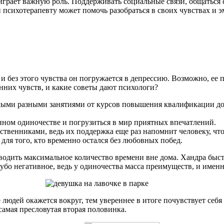
 играет важную роль. Поддерживать социальные связи, общаться 
психотерапевту может помочь разобраться в своих чувствах и э
и без этого чувства он погружается в депрессию. Возможно, ее 
енних чувств, и какие советы дают психологи?
амыми разными занятиями от курсов повышения квалификации до 
нном одиночестве и погрузиться в мир приятных впечатлений.
ственниками, ведь их поддержка еще раз напомнит человеку, что
 для того, кто временно остался без любовных побед.
одить максимальное количество времени вне дома. Хандра быстр
убо негативное, ведь у одиночества масса преимуществ, и имен
 людей окажется вокруг, тем увереннее в итоге почувствует себ
самая пресловутая вторая половинка.