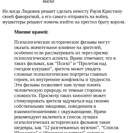
Но когда Людовик решает сделать невесту Рауля Кристину
своей фавориткой, а его самого отправить на войну,
мушкетеры решают помочь взойти на престол брату короля.
Мнение врачей:
Психологические исторические фильмы могут
оказать значительное влияние на зрителей,
особенно если рассматривать их через призму
психологического аспекта. Врачи отмечают, что в
таких фильмах, как “Психо” и “Пролетая над
гнездом кукушки”, зритель может увидеть
сложные психологические портреты главных
героев, их внутренние конфликты и трудности.
Эти фильмы позволяют нам лучше понять
человеческую природу, ее темные стороны и
сложности. Просмотр таких кинолент может
стимулировать зрителя задуматься над своими
собственными эмоциями, поведением и
взаимоотношениями с окружающими. Врачи
рекомендуют включить в список лучших
психологических исторических фильмов такие
шедевры, как “12 разгневанных мужчин”, “Список
Шиндлера” и “Унесенные ветром”, которые