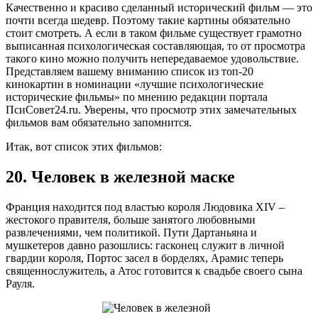
Качественно и красиво сделанный исторический фильм — это
почти всегда шедевр. Поэтому такие картины обязательно
стоит смотреть. А если в таком фильме существует грамотно
выписанная психологическая составляющая, то от просмотра
такого кино можно получить непередаваемое удовольствие.
Представляем вашему вниманию список из топ-20
кинокартин в номинации «лучшие психологические
исторические фильмы» по мнению редакции портала
ПсиСовет24.ru. Уверены, что просмотр этих замечательных
фильмов вам обязательно запомнится.
Итак, вот список этих фильмов:
20. Человек в железной маске
Франция находится под властью короля Людовика XIV –
жестокого правителя, больше занятого любовными
развлечениями, чем политикой. Пути Дартаньяна и
мушкетеров давно разошлись: гасконец служит в личной
гвардии короля, Портос засел в борделях, Арамис теперь
священнослужитель, а Атос готовится к свадьбе своего сына
Рауля.