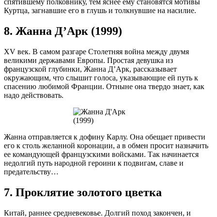
спятившему полковнику, тем яснее ему становятся мотивы
Куртца, загнавшие его в глушь и толкнувшие на насилие.
8. Жанна Д’Арк (1999)
XV век. В самом разгаре Столетняя война между двумя
великими державами Европы. Простая девушка из
французской глубинки, Жанна Д’Арк, рассказывает
окружающим, что слышит голоса, указывающие ей путь к
спасению любимой Франции. Отныне она твердо знает, как
надо действовать.
Жанна отправляется к дофину Карлу. Она обещает привести
его к столь желанной коронации, а в обмен просит назначить
ее командующей французскими войсками. Так начинается
недолгий путь народной героини к подвигам, славе и
предательству…
7. Проклятие золотого цветка
Китай, раннее средневековье. Долгий поход закончен, и