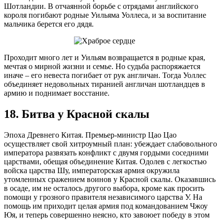
Шотландии. В отчаянной борьбе с отрядами английского
короля погибают родные Уильяма Уоллеса, и за воспитание
мальчика берется его дядя.
Проходит много лет и Уильям возвращается в родные края,
мечтая о мирной жизни и семье. Но судьба распоряжается
иначе – его невеста погибает от рук англичан. Тогда Уоллес
объединяет недовольных тиранией англичан шотландцев в
армию и поднимает восстание.
18. Битва у Красной скалы
Эпоха Древнего Китая. Премьер-министр Цао Цао
осуществляет свой хитроумный план: убеждает слабовольного
императора развязать конфликт с двумя гордыми соседними
царствами, обещая объединение Китая. Одолев с легкостью
войска царства Шу, императорская армия окружила
утомленных сражением воинов у Красной скалы. Оказавшись
в осаде, им не осталось другого выбора, кроме как просить
помощи у грозного правителя независимого царства У. На
помощь им приходит целая армия под командованием Чжоу
Юя, и теперь совершенно неясно, кто завоюет победу в этом