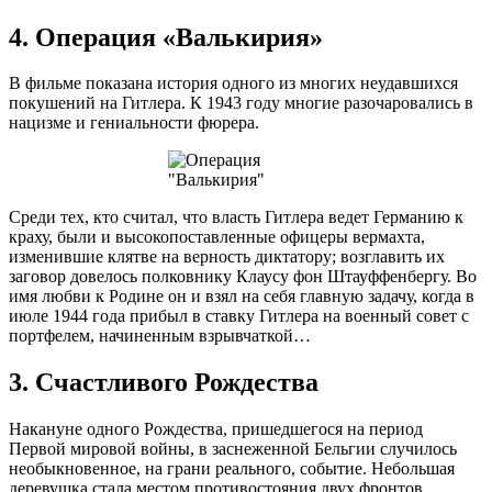
4. Операция «Валькирия»
В фильме показана история одного из многих неудавшихся
покушений на Гитлера. К 1943 году многие разочаровались в
нацизме и гениальности фюрера.
Среди тех, кто считал, что власть Гитлера ведет Германию к
краху, были и высокопоставленные офицеры вермахта,
изменившие клятве на верность диктатору; возглавить их
заговор довелось полковнику Клаусу фон Штауффенбергу. Во
имя любви к Родине он и взял на себя главную задачу, когда в
июле 1944 года прибыл в ставку Гитлера на военный совет с
портфелем, начиненным взрывчаткой…
3. Счастливого Рождества
Накануне одного Рождества, пришедшегося на период
Первой мировой войны, в заснеженной Бельгии случилось
необыкновенное, на грани реального, событие. Небольшая
деревушка стала местом противостояния двух фронтов.