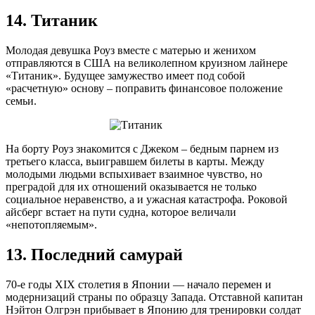
14. Титаник
Молодая девушка Роуз вместе с матерью и женихом
отправляются в США на великолепном круизном лайнере
«Титаник». Будущее замужество имеет под собой
«расчетную» основу – поправить финансовое положение
семьи.
На борту Роуз знакомится с Джеком – бедным парнем из
третьего класса, выигравшем билеты в карты. Между
молодыми людьми вспыхивает взаимное чувство, но
преградой для их отношений оказывается не только
социальное неравенство, а и ужасная катастрофа. Роковой
айсберг встает на пути судна, которое величали
«непотопляемым».
13. Последний самурай
70-е годы XIX столетия в Японии — начало перемен и
модернизаций страны по образцу Запада. Отставной капитан
Нэйтон Олгрэн прибывает в Японию для тренировки солдат