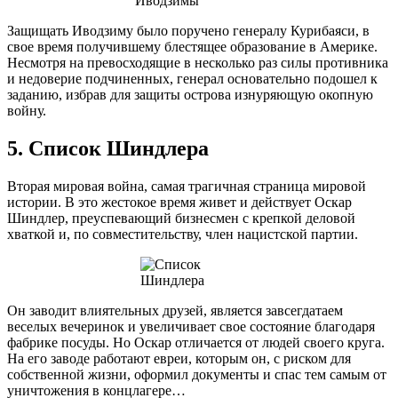
Защищать Иводзиму было поручено генералу Курибаяси, в
свое время получившему блестящее образование в Америке.
Несмотря на превосходящие в несколько раз силы противника
и недоверие подчиненных, генерал основательно подошел к
заданию, избрав для защиты острова изнуряющую окопную
войну.
5. Список Шиндлера
Вторая мировая война, самая трагичная страница мировой
истории. В это жестокое время живет и действует Оскар
Шиндлер, преуспевающий бизнесмен с крепкой деловой
хваткой и, по совместительству, член нацистской партии.
Он заводит влиятельных друзей, является завсегдатаем
веселых вечеринок и увеличивает свое состояние благодаря
фабрике посуды. Но Оскар отличается от людей своего круга.
На его заводе работают евреи, которым он, с риском для
собственной жизни, оформил документы и спас тем самым от
уничтожения в концлагере…