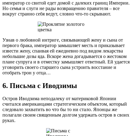
император со свитой едет домой с далеких границ Империи.
Но семья и слуги не рады возвращению правителя – все
вокруг странно себя ведут, словно что-то скрывают.
Узнав о любовной интриге, связывающей жену и сына от
первого брака, император замышляет месть и приказывает
извести жену, спаивая ей ежедневно под видом лекарства
небольшие дозы яда. Вскоре жена догадывается о жестоком
плане супруга и в отместку замышляет ответный. Ей удается
уговорить своего старшего сына устроить восстание и
отобрать трон у отца…
6. Письма с Иводзимы
Остров Иводзима неподалеку от материковой Японии
считался американцами стратегическим объектом, который
следовало захватить во что бы то ни стало. Японцы же
полагали своим священным долгом удержать остров в своих
руках.