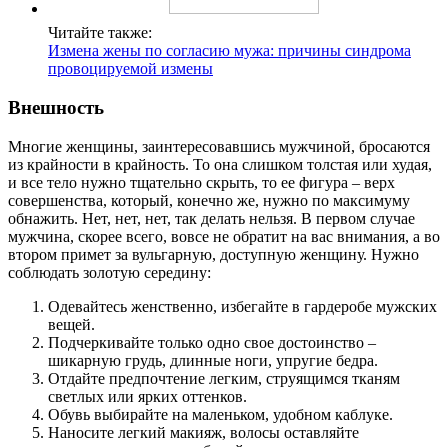
Читайте также:
Измена жены по согласию мужа: причины синдрома
провоцируемой измены
Внешность
Многие женщины, заинтересовавшись мужчиной, бросаются
из крайности в крайность. То она слишком толстая или худая,
и все тело нужно тщательно скрыть, то ее фигура – верх
совершенства, который, конечно же, нужно по максимуму
обнажить. Нет, нет, нет, так делать нельзя. В первом случае
мужчина, скорее всего, вовсе не обратит на вас внимания, а во
втором примет за вульгарную, доступную женщину. Нужно
соблюдать золотую середину:
Одевайтесь женственно, избегайте в гардеробе мужских
вещей.
Подчеркивайте только одно свое достоинство –
шикарную грудь, длинные ноги, упругие бедра.
Отдайте предпочтение легким, струящимся тканям
светлых или ярких оттенков.
Обувь выбирайте на маленьком, удобном каблуке.
Наносите легкий макияж, волосы оставляйте