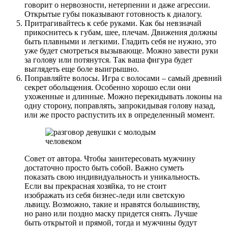
говорит о нервозности, нетерпении и даже агрессии.
Открытые губы показывают готовность к диалогу.
Притрагивайтесь к себе руками. Как бы невзначай
прикоснитесь к губам, шее, плечам. Движения должны
быть плавными и легкими. Гладить себя не нужно, это
уже будет смотреться вызывающе. Можно завести руки
за голову или потянутся. Так ваша фигура будет
выглядеть еще боле выигрышно.
Поправляйте волосы. Игра с волосами – самый древний
секрет обольщения. Особенно хорошо если они
ухоженные и длинные. Можно перекидывать локоны на
одну сторону, поправлять, запрокидывая голову назад,
или же просто распустить их в определенный момент.
Совет от автора. Чтобы заинтересовать мужчину
достаточно просто быть собой. Важно суметь
показать свою индивидуальность и уникальность.
Если вы прекрасная хозяйка, то не стоит
изображать из себя бизнес-леди или светскую
львицу. Возможно, такие и нравятся большинству,
но рано или поздно маску придется снять. Лучше
быть открытой и прямой, тогда и мужчины будут