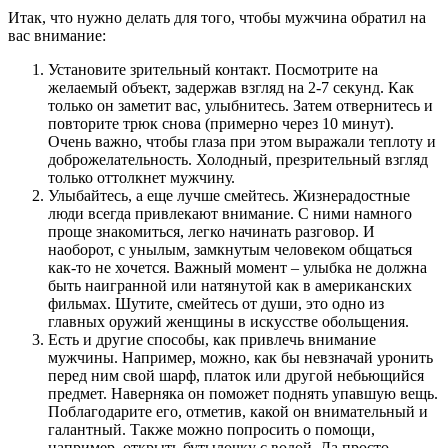
Итак, что нужно делать для того, чтобы мужчина обратил на
вас внимание:
Установите зрительный контакт. Посмотрите на
желаемый объект, задержав взгляд на 2-7 секунд. Как
только он заметит вас, улыбнитесь. Затем отвернитесь и
повторите трюк снова (примерно через 10 минут).
Очень важно, чтобы глаза при этом выражали теплоту и
доброжелательность. Холодный, презрительный взгляд
только оттолкнет мужчину.
Улыбайтесь, а еще лучше смейтесь. Жизнерадостные
люди всегда привлекают внимание. С ними намного
проще знакомиться, легко начинать разговор. И
наоборот, с унылым, замкнутым человеком общаться
как-то не хочется. Важный момент – улыбка не должна
быть наигранной или натянутой как в американских
фильмах. Шутите, смейтесь от души, это одно из
главных оружий женщины в искусстве обольщения.
Есть и другие способы, как привлечь внимание
мужчины. Например, можно, как бы невзначай уронить
перед ним свой шарф, платок или другой небьющийся
предмет. Наверняка он поможет поднять упавшую вещь.
Поблагодарите его, отметив, какой он внимательный и
галантный. Также можно попросить о помощи,
например, открыть бутылочку с водой. Да просто