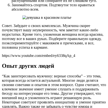
распущенными или собирайте их не слишком туго.
Занимайтесь спортом. Подтянутое тело нравиться
абсолютно всем.
Совет. Забудьте о своих комплексах. Мужчина скорее
почувствует вашу неуверенность, чем заметит какие-либо
недостатки. Кроме того, ухоженная женщина всегда красива,
поэтому все в ваших руках. Подберите правильную одежду,
поэкспериментируйте с макияжем и прическами, и все,
половина успеха в кармане.
https://www.youtube.com/embed/ey6338qAp_4
Опыт других людей
“Как заинтересовать мужчину: верные способы” – это тема,
которая всегда остается актуальной. Многие люди делятся
своими советами и опытом в этом вопросе. Одни считают, что
ключевое значение имеет умение слушать и поддерживать
беседу на интересующие его темы. Другие утверждают, что
внешний вид и ухоженность играют решающую роль.
Некоторые советуют проявлять инициативу и умение приятно
удивлять. Важно также не забывать о чувстве юмора и