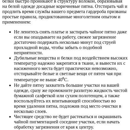
белки быстро проникают в структуру волокон, образовывая
на белой одежде досадные коричневые пятна. Отстирать чай и
продлить время службы вашего предмета гардероба призваны
простые правила, продиктованные многолетним опытом и
применением:
Не ленитесь снять платье и застирать чайное пятно даже
если вы опаздываете на работу, свежее загрязнение
достаточно подержать несколько минут под струей
прохладной воды, чтобы забыть о подобной
неприятности.
Дубильные вещества и белки под воздействием высоких
температур надежно закрепятся в ткани, и вывести их с
насиженного места будет практически невозможно,
отстирывайте белые и светлые вещи от пятен чая при
температуре не выше 40⁰С.
Не дайте пятну захватить большие участки на вашей
одежде, сразу же промокните разлитую жидкость чистой
бумажной салфеткой или сухим полотенцем, а также
воспользуйтесь их впитывающей способностью во
время удаления пятна, подложив под место очистки в
несколько слоев.
Чистящее средство не будет растекаться и окрашивать
чайной пигментацией соседние участки, если начать
обработку загрязнения от края к центру.