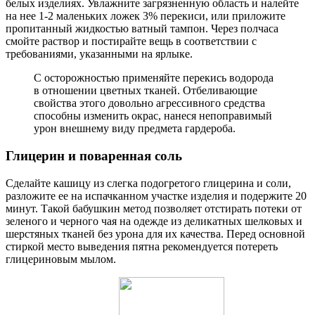
белых изделиях. Увлажните загрязненную область и налейте
на нее 1-2 маленьких ложек 3% перекиси, или приложите
пропитанный жидкостью ватный тампон. Через полчаса
смойте раствор и постирайте вещь в соответствии с
требованиями, указанными на ярлыке.
С осторожностью применяйте перекись водорода
в отношении цветных тканей. Отбеливающие
свойства этого довольно агрессивного средства
способны изменить окрас, нанеся непоправимый
урон внешнему виду предмета гардероба.
Глицерин и поваренная соль
Сделайте кашицу из слегка подогретого глицерина и соли,
разложите ее на испачканном участке изделия и подержите 20
минут. Такой бабушкин метод позволяет отстирать потеки от
зеленого и черного чая на одежде из деликатных шелковых и
шерстяных тканей без урона для их качества. Перед основной
стиркой место выведения пятна рекомендуется потереть
глицериновым мылом.