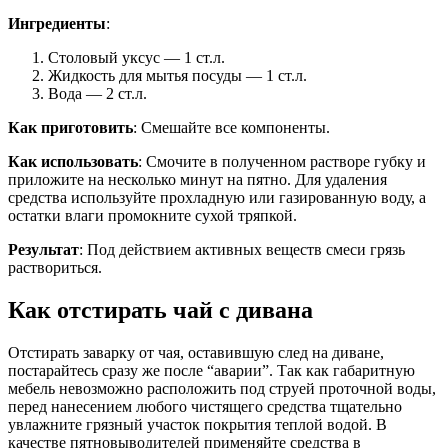
Ингредиенты
:
Столовый уксус — 1 ст.л.
Жидкость для мытья посуды — 1 ст.л.
Вода — 2 ст.л.
Как приготовить
: Смешайте все компоненты.
Как использовать
: Смочите в полученном растворе губку и
приложите на несколько минут на пятно. Для удаления
средства используйте прохладную или газированную воду, а
остатки влаги промокните сухой тряпкой.
Результат
: Под действием активных веществ смеси грязь
раствориться.
Как отстирать чай с дивана
Отстирать заварку от чая, оставившую след на диване,
постарайтесь сразу же после “аварии”. Так как габаритную
мебель невозможно расположить под струей проточной воды,
перед нанесением любого чистящего средства тщательно
увлажните грязный участок покрытия теплой водой. В
качестве пятновыводителей применяйте средства в