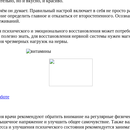
тельно, но и вкусно, и красиво.
 о чём он думает. Правильный настрой включает в себя не просто
ние определить главное и отказаться от второстепенного. Осоз
реживаний.
я психического и эмоционального восстановления может потреб
, полезно знать, для восстановления нервной системы нужен ма
ия чрезмерных нагрузок на нервы.
аботе
я врачи рекомендуют обратить внимание на регулярные физичес
ышечное напряжение и улучшить общее самочувствие. Также важ
ресса и улучшения психического состояния рекомендуется заним