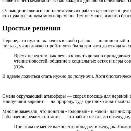
является неотъемлемой частью каждого дня любого человека. По
От эмоционального состояния зависит работа организма в цело
это нужно слишком много времени. Тем не менее, именно благ
Простые решения
Первое, что нужно включить в свой график — полноценный от
пользы, ужин должен пройти хотя бы за три часа до отхода ко с
Время перед тем, как лечь в кровать должно принадлежат
чтение новостей, общение в социальных сетях и игры со
утра.
В идеале ложиться спать нужно до полуночи. Хотя биологическ
Смена окружающей атмосферы — скорая помощь для нервной сис
Наилучший вариант — на природу, туда где плохо ловит мобиль
Многие замечали, что понятия «голодный» и «злой» для них пр
соблюдение режима питания — это забота не только о желудке, 
При этом не менее важно, что попадает в желудок. Люд