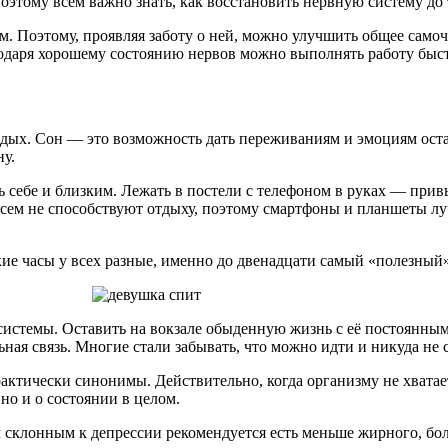
этому всем важно знать, как восстановить нервную систему до т
м. Поэтому, проявляя заботу о ней, можно улучшить общее самоч
одаря хорошему состоянию нервов можно выполнять работу быст
дых. Сон — это возможность дать переживаниям и эмоциям оста
ну.
ь себе и близким. Лежать в постели с телефоном в руках — привы
всем не способствуют отдыху, поэтому смартфоны и планшеты лу
ие часы у всех разные, именно до двенадцати самый «полезный» 
темы. Оставить на вокзале обыденную жизнь с её постоянными 
ная связь. Многие стали забывать, что можно идти и никуда не 
актически синонимы. Действительно, когда организму не хватае
но и о состоянии в целом.
ям склонным к депрессии рекомендуется есть меньше жирного, 