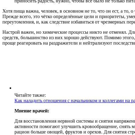
приносить радость, нужно, чтобы всё было не только пита
Хотя пища важна, человек, в основном не то, что он ест, а то,
Прежде всего, это чётко определённые цели и приоритеты, уме
переутомления, и, как следствие избавиться от чрезмерных пе
Настрой важен, но химические процессы никто не отменял. Дл
средств, большинство из них хорошо действуют. Помимо этого
проще реагировать на раздражители и нейтрализуют последств
Читайте также:
Как наладить отношения с начальником и коллегами на р
Мнение врачей:
Для восстановления нервной системы и снятия напряжени
активности помогают улучшить кровообращение, снять м
рацион больше овощей, фруктов и орехов. Для снятия ст