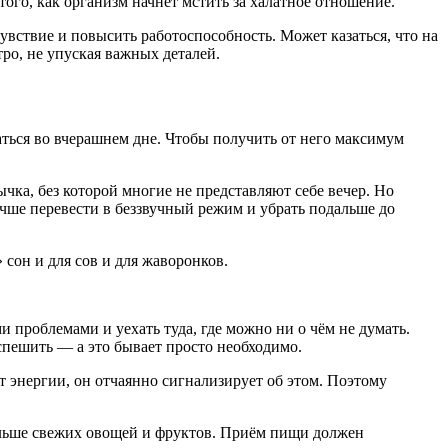
ого, как организм начнёт мстить за халатное отношение.
увствие и повысить работоспособность. Может казаться, что на
ро, не упуская важных деталей.
ться во вчерашнем дне. Чтобы получить от него максимум
чка, без которой многие не представляют себе вечер. Но
чше перевести в беззвучный режим и убрать подальше до
сон и для сов и для жаворонков.
проблемами и уехать туда, где можно ни о чём не думать.
спешить — а это бывает просто необходимо.
т энергии, он отчаянно сигнализирует об этом. Поэтому
больше свежих овощей и фруктов. Приём пищи должен