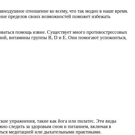
 равнодушное отношение ко всему, что так модно в наше время.
нание пределов своих возможностей поможет избежать
оваться помощь извне. Существует много противострессовых
гний, витамины группы B, D и E. Они помогают успокоиться,
кие упражнения, такие как йога или пилатес. Эти виды
но следить за здоровым сном и питанием, включая в
аться медитацией или дыхательными практиками.