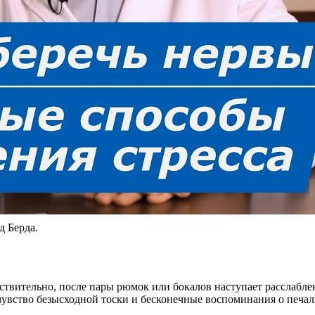
д Берда.
твительно, после пары рюмок или бокалов наступает расслаблени
 чувство безысходной тоски и бесконечные воспоминания о печа