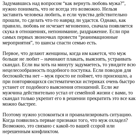
Задумавшись над вопросом “как вернуть любовь мужа?”,
нужно понимать, что не всегда это возможно. Нельзя
заставить человека любить, и если чувства действительно
прошли, то сделать что-то навряд ли удастся. Однако, как
правило, любовь не исчезает мгновенно, сначала появляется
скука в отношениях, непонимание, раздражение. Если при
самых первых звоночках провести “реанимационные
мероприятия”, то шансы спасти семью есть.
Первое, что делают женщины, когда им кажется, что муж
больше не любит – начинают плакать, выяснять, устраивать
скандал. Если вы хоть на минуту задумаетесь, то увидите всю
нецелесообразность подобного поступка. Если поводов для
беспокойства нет – муж просто не поймет, что произошло, а
при повторяющихся систематически истериках очень быстро
устанет от подобного выяснения отношений. Если же
мужчина действительно устал от семейной жизни с вами, то
скандал только укрепит его в решении прекратить это все как
можно быстрее.
Поэтому нужно успокоиться и проанализировать ситуацию.
Когда появились первые признаки того, что муж охладел?
Возможно, это связано с какой-то вашей ссорой или
нерешенным конфликтом.