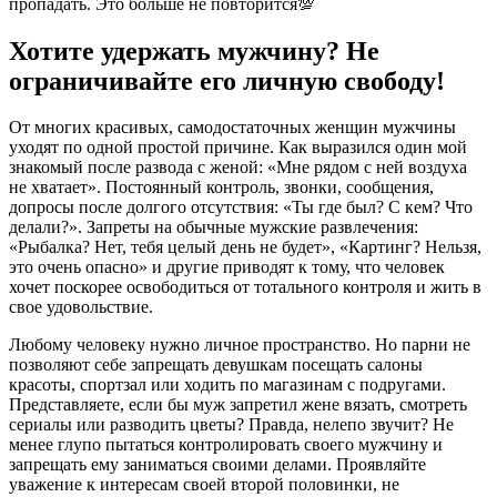
пропадать. Это больше не повторится💯
Хотите удержать мужчину? Не
ограничивайте его личную свободу!
От многих красивых, самодостаточных женщин мужчины
уходят по одной простой причине. Как выразился один мой
знакомый после развода с женой: «Мне рядом с ней воздуха
не хватает». Постоянный контроль, звонки, сообщения,
допросы после долгого отсутствия: «Ты где был? С кем? Что
делали?». Запреты на обычные мужские развлечения:
«Рыбалка? Нет, тебя целый день не будет», «Картинг? Нельзя,
это очень опасно» и другие приводят к тому, что человек
хочет поскорее освободиться от тотального контроля и жить в
свое удовольствие.
Любому человеку нужно личное пространство. Но парни не
позволяют себе запрещать девушкам посещать салоны
красоты, спортзал или ходить по магазинам с подругами.
Представляете, если бы муж запретил жене вязать, смотреть
сериалы или разводить цветы? Правда, нелепо звучит? Не
менее глупо пытаться контролировать своего мужчину и
запрещать ему заниматься своими делами. Проявляйте
уважение к интересам своей второй половинки, не