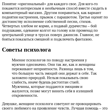
Понятие «оригинальный» для каждого свое. Для кого-то
покажется интересным и необычным способ вместе сходить в
компьютерный магазин. Другим понравиться, как вариант
поднятия настроения, прыжок с парашютом. Третьи оценят по
достоинству исполнение собственной песни, стихов.
Четвертых хлебом не корми, а подавай дурачества – бой
подушками, одевание колгот на голову или променад по
центральной улице в трусах поверх джинсов. Главное, не
бояться показаться смешной и подключить фантазию.
Советы психолога
Мнение психологов по поводу настроения у
мужчин однозначно. Они так же, как и женщины
переживают неприятности. Разница лишь в том,
что большую часть эмоций они держат в себе. Так
заложено природой. Нельзя показывать свою
слабость, иначе будешь растоптан стаей.
Мужчины, которые поддаются эмоциям и
жалуются, позже могут винить себя в излишней
откровенности.
Девушке, женщине психологи советуют не провоцировать
своего любимого на проявление чувств. Лучшая помощь – это