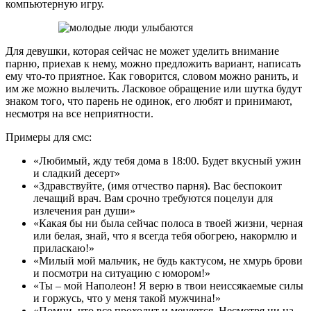
компьютерную игру.
Для девушки, которая сейчас не может уделить внимание
парню, приехав к нему, можно предложить вариант, написать
ему что-то приятное. Как говорится, словом можно ранить, и
им же можно вылечить. Ласковое обращение или шутка будут
знаком того, что парень не одинок, его любят и принимают,
несмотря на все неприятности.
Примеры для смс:
«Любимый, жду тебя дома в 18:00. Будет вкусный ужин
и сладкий десерт»
«Здравствуйте, (имя отчество парня). Вас беспокоит
лечащий врач. Вам срочно требуются поцелуи для
излечения ран души»
«Какая бы ни была сейчас полоса в твоей жизни, черная
или белая, знай, что я всегда тебя обогрею, накормлю и
приласкаю!»
«Милый мой мальчик, не будь кактусом, не хмурь брови
и посмотри на ситуацию с юмором!»
«Ты – мой Наполеон! Я верю в твои неиссякаемые силы
и горжусь, что у меня такой мужчина!»
«Помни, что все проходит и меняется. Несмотря ни на