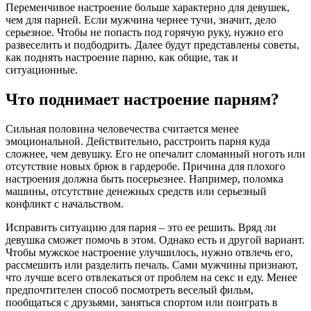
Переменчивое настроение больше характерно для девушек,
чем для парней. Если мужчина чернее тучи, значит, дело
серьезное. Чтобы не попасть под горячую руку, нужно его
развеселить и подбодрить. Далее будут представлены советы,
как поднять настроение парню, как общие, так и
ситуационные.
Что поднимает настроение парням?
Сильная половина человечества считается менее
эмоциональной. Действительно, расстроить парня куда
сложнее, чем девушку. Его не опечалит сломанный ноготь или
отсутствие новых брюк в гардеробе. Причина для плохого
настроения должна быть посерьезнее. Например, поломка
машины, отсутствие денежных средств или серьезный
конфликт с начальством.
Исправить ситуацию для парня – это ее решить. Вряд ли
девушка сможет помочь в этом. Однако есть и другой вариант.
Чтобы мужское настроение улучшилось, нужно отвлечь его,
рассмешить или разделить печаль. Сами мужчины признают,
что лучше всего отвлекаться от проблем на секс и еду. Менее
предпочтителен способ посмотреть веселый фильм,
пообщаться с друзьями, заняться спортом или поиграть в