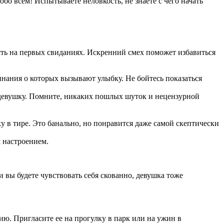
о всем! Испытываете неловкость, не знаете с чего начать
сть на первых свиданиях. Искренний смех поможет избавиться
нания о которых вызывают улыбку. Не бойтесь показаться
т девушку. Помните, никаких пошлых шуток и нецензурной
у в тире. Это банально, но понравится даже самой скептически
 настроением.
и вы будете чувствовать себя скованно, девушка тоже
ю. Пригласите ее на прогулку в парк или на ужин в