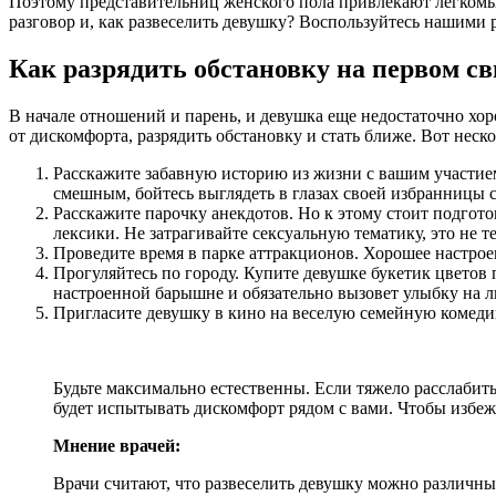
Поэтому представительниц женского пола привлекают легкомыс
разговор и, как развеселить девушку? Воспользуйтесь нашими
Как разрядить обстановку на первом с
В начале отношений и парень, и девушка еще недостаточно хо
от дискомфорта, разрядить обстановку и стать ближе. Вот неск
Расскажите забавную историю из жизни с вашим участием
смешным, бойтесь выглядеть в глазах своей избранницы
Расскажите парочку анекдотов. Но к этому стоит подгот
лексики. Не затрагивайте сексуальную тематику, это не т
Проведите время в парке аттракционов. Хорошее настрое
Прогуляйтесь по городу. Купите девушке букетик цветов 
настроенной барышне и обязательно вызовет улыбку на 
Пригласите девушку в кино на веселую семейную комеди
Будьте максимально естественны. Если тяжело расслабитьс
будет испытывать дискомфорт рядом с вами. Чтобы избеж
Мнение врачей:
Врачи считают, что развеселить девушку можно различны