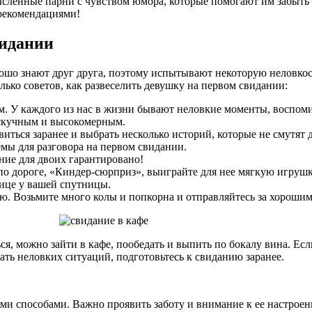
ленные парни с чувством юмора, которые помогают им забыть об
 рекомендациями!
видании
рошо знают друг друга, поэтому испытывают некоторую неловко
олько советов, как развеселить девушку на первом свидании:
. У каждого из нас в жизни бывают неловкие моменты, воспоми
 скучным и высокомерным.
овиться заранее и выбрать несколько историй, которые не смутя
емы для разговора на первом свидании.
ние для двоих гарантировано!
по дороге, «Киндер-сюрприз», выиграйте для нее мягкую игрушк
лице у вашей спутницы.
ю. Возьмите много колы и попкорна и отправляйтесь за хорошим
я, можно зайти в кафе, пообедать и выпить по бокалу вина. Есл
ать неловких ситуаций, подготовьтесь к свиданию заранее.
ми способами. Важно проявить заботу и внимание к ее настроени