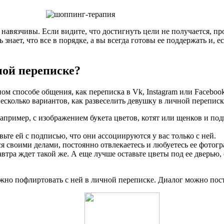
навязчивы. Если видите, что достигнуть цели не получается, про
знает, что все в порядке, а вы всегда готовы ее поддержать и, е
ной переписке?
ом способе общения, как переписка в Vk, Instagram или Facebook
есколько вариантов, как развеселить девушку в личной переписк
Например, с изображением букета цветов, котят или щенков и 
вьте ей с подписью, что они ассоциируются у вас только с ней.
я своими делами, постоянно отвлекаетесь и любуетесь ее фотогр
автра ждет такой же. А еще лучше оставьте цветы под ее дверью,
жно пофлиртовать с ней в личной переписке. Диалог можно пост