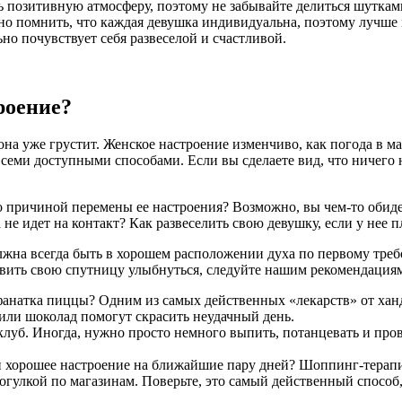
ь позитивную атмосферу, поэтому не забывайте делиться шутк
о помнить, что каждая девушка индивидуальна, поэтому лучше в
ьно почувствует себя развеселой и счастливой.
роение?
она уже грустит. Женское настроение изменчиво, как погода в ма
всеми доступными способами. Если вы сделаете вид, что ничего н
о причиной перемены ее настроения? Возможно, вы чем-то обиде
 не идет на контакт? Как развеселить свою девушку, если у нее 
лжна всегда быть в хорошем расположении духа по первому требов
тавить свою спутницу улыбнуться, следуйте нашим рекомендация
фанатка пиццы? Одним из самых действенных «лекарств» от ханд
или шоколад помогут скрасить неудачный день.
клуб. Иногда, нужно просто немного выпить, потанцевать и про
й хорошее настроение на ближайшие пару дней? Шоппинг-терапи
гулкой по магазинам. Поверьте, это самый действенный способ,