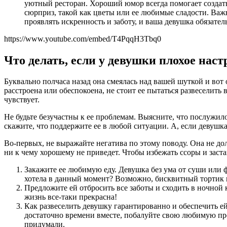
уютный ресторан. Хороший юмор всегда помогает создат
сюрприз, такой как цветы или ее любимые сладости. Важн
проявлять искренность и заботу, и ваша девушка обязател
https://www.youtube.com/embed/T4PqqH3Tbq0
Что делать, если у девушки плохое наст
Буквально полчаса назад она смеялась над вашей шуткой и вот 
расстроена или обеспокоена, не стоит ее пытаться развеселить 
чувствует.
Не будьте безучастны к ее проблемам. Выясните, что послужил
скажите, что поддержите ее в любой ситуации. А, если девушка
Во-первых, не выражайте негатива по этому поводу. Она не до
ни к чему хорошему не приведет. Чтобы избежать ссоры и зас
Закажите ее любимую еду. Девушка без ума от суши или 
хотела в данный момент? Возможно, бисквитный тортик 
Предложите ей отбросить все заботы и сходить в ночной 
жизнь все-таки прекрасна!
Как развеселить девушку гарантированно и обеспечить е
достаточно времени вместе, побалуйте свою любимую про
придумали.