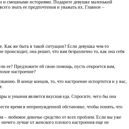
ами и смешными историями. Подарите девушке маленький
сего знать ее предпочтения и уважать их. Главное –
е. Как же быть в такой ситуации? Если девушка чем-то
е происходит, она решит, что вам безразлично то, как она себя
ли ее? Предложите ей свою помощь, пусть откроется вам,
плохое настроение?
анию. В конце концов, то, что настроение испортится и у вас,
м:
ры и уныния является вкусная еда. Спросите, чего бы она
вести время в непринужденной обстановке, чтобы понять, что
я – любимое девичье средство от всех проблем. Если вы уже
 ничего лучше от женского плохого настроения еще не