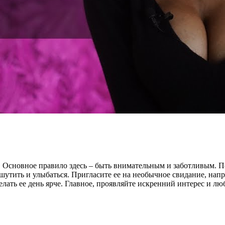
 Основное правило здесь – быть внимательным и заботливым. По
утить и улыбаться. Пригласите ее на необычное свидание, напри
ать ее день ярче. Главное, проявляйте искренний интерес и люб