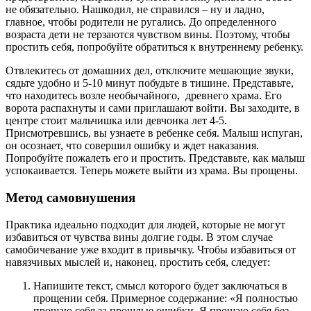
не обязательно. Нашкодил, не справился – ну и ладно,
главное, чтобы родители не ругались. До определенного
возраста дети не терзаются чувством вины. Поэтому, чтобы
простить себя, попробуйте обратиться к внутреннему ребенку.
Отвлекитесь от домашних дел, отключите мешающие звуки,
сядьте удобно и 5-10 минут побудьте в тишине. Представьте,
что находитесь возле необычайного, древнего храма. Его
ворота распахнуты и сами приглашают войти. Вы заходите, в
центре стоит мальчишка или девчонка лет 4-5.
Присмотревшись, вы узнаете в ребенке себя. Малыш испуган,
он осознает, что совершил ошибку и ждет наказания.
Попробуйте пожалеть его и простить. Представьте, как малыш
успокаивается. Теперь можете выйти из храма. Вы прощены.
Метод самовнушения
Практика идеально подходит для людей, которые не могут
избавиться от чувства вины долгие годы. В этом случае
самобичевание уже входит в привычку. Чтобы избавиться от
навязчивых мыслей и, наконец, простить себя, следует:
Напишите текст, смысл которого будет заключаться в
прощении себя. Примерное содержание: «Я полностью
прощаю себя за прошлые ошибки. Я прощаю себя без