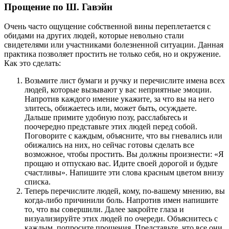
Прощение по Ш. Гавэйн
Очень часто ощущение собственной вины переплетается с
обидами на других людей, которые невольно стали
свидетелями или участниками болезненной ситуации. Данная
практика позволяет простить не только себя, но и окружение.
Как это сделать:
Возьмите лист бумаги и ручку и перечислите имена всех
людей, которые вызывают у вас неприятные эмоции.
Напротив каждого имение укажите, за что вы на него
злитесь, обижаетесь или, может быть, осуждаете.
Дальше примите удобную позу, расслабьтесь и
поочередно представьте этих людей перед собой.
Поговорите с каждым, объясните, что вы гневались или
обижались на них, но сейчас готовы сделать все
возможное, чтобы простить. Вы должны произнести: «Я
прощаю и отпускаю вас. Идите своей дорогой и будьте
счастливы». Напишите эти слова красным цветом внизу
списка.
Теперь перечислите людей, кому, по-вашему мнению, вы
когда-либо причинили боль. Напротив имен напишите
то, что вы совершили. Далее закройте глаза и
визуализируйте этих людей по очереди. Объяснитесь с
каждым, попросите прощения. Представьте, что все они