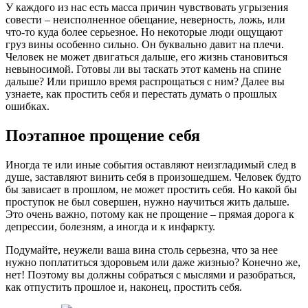
У каждого из нас есть масса причин чувствовать угрызения
совести – неисполненное обещание, неверность, ложь, или
что-то куда более серьезное. Но некоторые люди ощущают
груз вины особенно сильно. Он буквально давит на плечи.
Человек не может двигаться дальше, его жизнь становиться
невыносимой. Готовы ли вы таскать этот камень на спине
дальше? Или пришло время распрощаться с ним? Далее вы
узнаете, как простить себя и перестать думать о прошлых
ошибках.
Поэтапное прощение себя
Иногда те или иные события оставляют неизгладимый след в
душе, заставляют винить себя в произошедшем. Человек будто
бы зависает в прошлом, не может простить себя. Но какой бы
проступок не был совершен, нужно научиться жить дальше.
Это очень важно, потому как не прощение – прямая дорога к
депрессии, болезням, а иногда и к инфаркту.
Подумайте, неужели ваша вина столь серьезна, что за нее
нужно поплатиться здоровьем или даже жизнью? Конечно же,
нет! Поэтому вы должны собраться с мыслями и разобраться,
как отпустить прошлое и, наконец, простить себя.