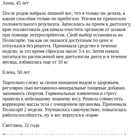
Анна, 45 лет
После родов набрала лишний вес, что я только ни делала, к
каким способам только не прибегала. Усилия не приносили
положительного результата. Записалась на прием к диетологу,
врач посоветовала для начала очистить организм от шлаков
при помощи энтеросорбентов. Свой выбор остановила на
Полисорбе, так как он оказался доступным по цене и
отпускался без рецепта. Принимала средство в течение
недели, за это время сбросила около 3-х кг. Затем начала
питаться по расписанной мне диетологом диете и в течение
месяца, избавилась еще от 10 кг
Елена, 50 лет
Тщательно слежу за своим внешним видом и здоровьем,
регулярно пью витаминно-минеральные пищевые добавки,
занимаюсь спортом. Гормональные изменения и стресс
привели к небольшому лишнему весу. Решила совместить
коррекцию массы тела с очищением организма. Принимала
Полисорб 2 недели. Улучшилось самочувствие, повысилась
работоспособность, ну и вес вернулся к норме
Светлана, 32 года