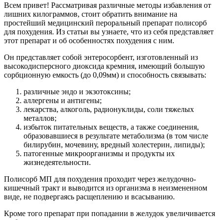
Всем привет! Рассматривая различные методы избавления от
лишних килограммов, стоит обратить внимание на
простейший медицинский пероральный препарат полисорб
для похудения. Из статьи вы узнаете, что из себя представляет
этот препарат и об особенностях похудения с ним.
Он представляет собой энтеросорбент, изготовленный из
высокодисперсного диоксида кремния, имеющий большую
сорбционную емкость (до 0,09мм) и способность связывать:
различные эндо и экзотоксины;
аллергены и антигены;
лекарства, алкоголь, радионуклиды, соли тяжелых
металлов;
избыток питательных веществ, а также соединения,
образовавшиеся в результате метаболизма (в том числе
билирубин, мочевину, вредный холестерин, липиды);
патогенные микроорганизмы и продукты их
жизнедеятельности.
Полисорб МП для похудения проходит через желудочно-
кишечный тракт и выводится из организма в неизмененном
виде, не подвергаясь расщеплению и всасыванию.
Кроме того препарат при попадании в желудок увеличивается