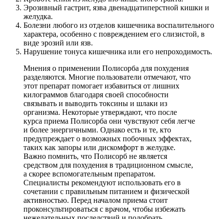
Эрозивный гастрит, язва двенадцатиперстной кишки и
желудка.
Болезни любого из отделов кишечника воспалительного
характера, особенно с повреждением его слизистой, в
виде эрозий или язв.
Нарушение тонуса кишечника или его непроходимость.
Мнения о применении Полисорба для похудения
разделяются. Многие пользователи отмечают, что
этот препарат помогает избавиться от лишних
килограммов благодаря своей способности
связывать и выводить токсины и шлаки из
организма. Некоторые утверждают, что после
курса приема Полисорба они чувствуют себя легче
и более энергичными. Однако есть и те, кто
предупреждает о возможных побочных эффектах,
таких как запоры или дискомфорт в желудке.
Важно помнить, что Полисорб не является
средством для похудения в традиционном смысле,
а скорее вспомогательным препаратом.
Специалисты рекомендуют использовать его в
сочетании с правильным питанием и физической
активностью. Перед началом приема стоит
проконсультироваться с врачом, чтобы избежать
нежелательных последствий и подобрать