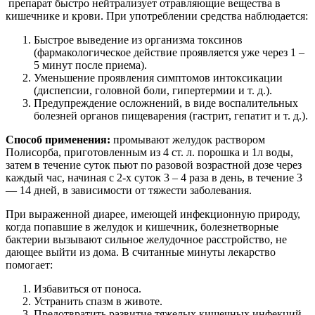
препарат быстро нейтрализует отравляющие вещества в
кишечнике и крови. При употреблении средства наблюдается:
Быстрое выведение из организма токсинов
(фармакологическое действие проявляется уже через 1 –
5 минут после приема).
Уменьшение проявления симптомов интоксикации
(диспепсии, головной боли, гипертермии и т. д.).
Предупреждение осложнений, в виде воспалительных
болезней органов пищеварения (гастрит, гепатит и т. д.).
Способ применения:
промывают желудок раствором
Полисорба, приготовленным из 4 ст. л. порошка и 1л воды,
затем в течение суток пьют по разовой возрастной дозе через
каждый час, начиная с 2-х суток 3 – 4 раза в день, в течение 3
— 14 дней, в зависимости от тяжести заболевания.
При выраженной диарее, имеющей инфекционную природу,
когда попавшие в желудок и кишечник, болезнетворные
бактерии вызывают сильное желудочное расстройство, не
дающее выйти из дома. В считанные минуты лекарство
помогает:
Избавиться от поноса.
Устранить спазм в животе.
Предотвратить развитие тяжелых кишечных инфекций.