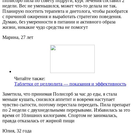
Полисорб пила по совету подруги, курс лечения составил 2
недели. Вес не уменьшился, может что-то делала не так.
Планирую посетить терапевта и диетолога, чтобы разобратся
с причиной ожирения и выработать стратегию поведения.
Думаю, без умеренности в питании и активного образа
жизни, никакие чудо средства не помогут
Марина, 27 лет
Читайте также:
Таблетки от целлюлита — показания и эффективность
Заметила, что принимая Полисорб за час до еды, я стала
меньше кушать, снизился аппетит и вовремя наступает
чувство сытости, поэтому перестала переедать. Пила препарат
по 2 недели с двухнедельными перерывами. Избавилась за это
время от 10лишних килограмм. Спортом не занималась,
правда отказалась от жирной пищи
Юлия, 32 года